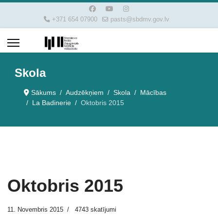
+371 654 07900
pasts@sbdmv.gov.lv
Skola
Sākums
Audzēkņiem
Skola
Mācības
La Badinerie
Oktobris 2015
Oktobris 2015
11. Novembris 2015
4743 skatījumi