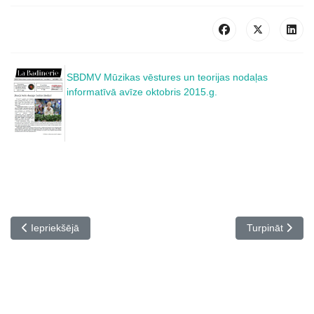
SBDMV Mūzikas vēstures un teorijas nodaļas
informatīvā avīze oktobris 2015
.g.
Iepriekšējais raksts: Novembris 2015
Nākamais rakst
Iepriekšējā
Turpināt