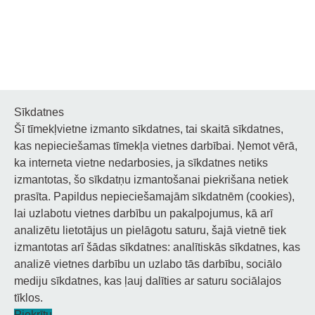
Sīkdatnes
Šī tīmekļvietne izmanto sīkdatnes, tai skaitā sīkdatnes,
Noderīgi
kas nepieciešamas tīmekļa vietnes darbībai. Ņemot vērā,
ka interneta vietne nedarbosies, ja sīkdatnes netiks
Privātuma politika
izmantotas, šo sīkdatņu izmantošanai piekrišana netiek
prasīta. Papildus nepieciešamajām sīkdatnēm (cookies),
Sīkdatņu privātuma politika
lai uzlabotu vietnes darbību un pakalpojumus, kā arī
Piekļūstamība
analizētu lietotājus un pielāgotu saturu, šajā vietnē tiek
izmantotas arī šādas sīkdatnes: analītiskās sīkdatnes, kas
analizē vietnes darbību un uzlabo tās darbību, sociālo
mediju sīkdatnes, kas ļauj dalīties ar saturu sociālajos
tīklos.
© 2026 Staņislava Broka Daugavpils Mūzikas vidusskola.
Piekrītu