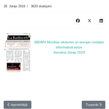
28. Jūnijs 2019
3633 skatījumi
SBDMV Mūzikas vēstures un teorijas nodaļas
informatīvā avīze
Janvāris-Jūnijs 2019
Iepriekšējais raksts: "La Badinerie" Septembris - Novembris 2019
Nākamais rakst
Iepriekšējā
Turpināt