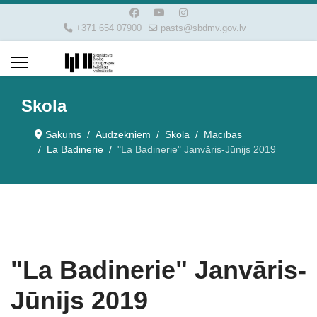
+371 654 07900
pasts@sbdmv.gov.lv
Skola
Sākums
Audzēkņiem
Skola
Mācības
La Badinerie
"La Badinerie" Janvāris-Jūnijs 2019
"La Badinerie" Janvāris-
Jūnijs 2019