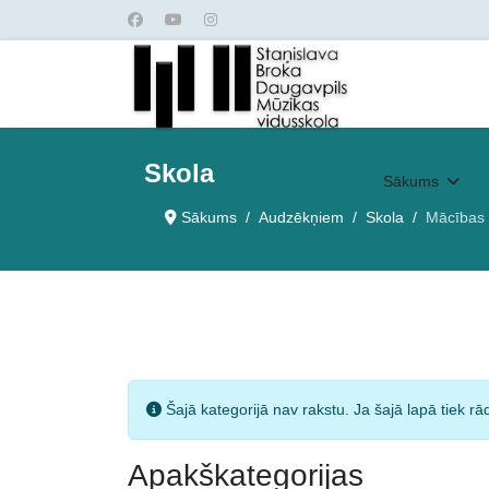
Skola
Sākums
Sākums
Audzēkņiem
Skola
Mācības
Informatīvie
Šajā kategorijā nav rakstu. Ja šajā lapā tiek rād
Apakškategorijas