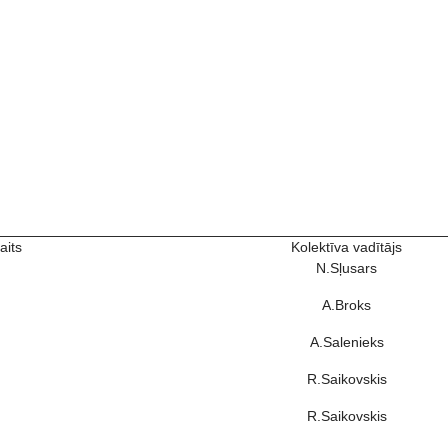
aits
Kolektīva vadītājs
N.Sļusars
A.Broks
A.Salenieks
R.Saikovskis
R.Saikovskis