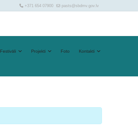
+371 654 07900
pasts@sbdmv.gov.lv
Festivāli
Projekti
Foto
Kontakti