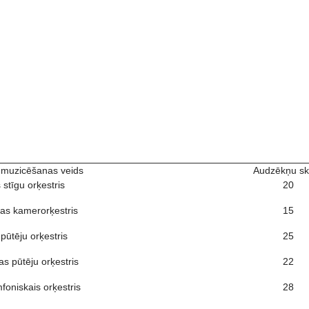
 muzicēšanas veids
Audzēkņu sk
 stīgu orķestris
20
as kamerorķestris
15
pūtēju orķestris
25
as pūtēju orķestris
22
foniskais orķestris
28