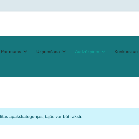
Par mums
Uzņemšana
Audzēkņiem
Konkursi un 
ītas apakškategorijas, tajās var būt raksti.