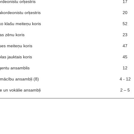
rdeonistu orķestris
17
akordeonistu orķestris
20
o klašu meiteņu koris
52
as zēnu koris
23
ses meiteņu koris
47
las jauktais koris
45
ģentu ansamblis
12
 mācību ansambļi (8)
4 - 12
ie un vokālie ansambļi
2 – 5