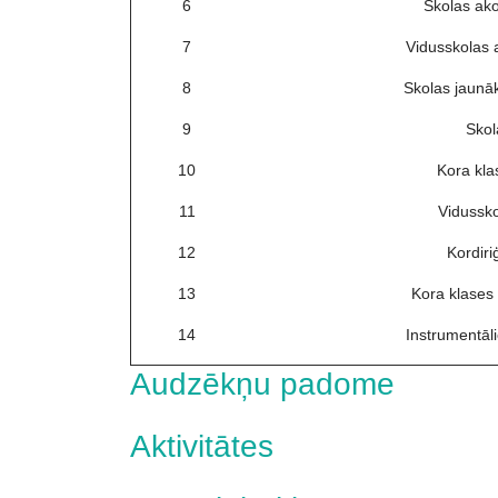
6
Skolas ako
7
Vidusskolas 
8
Skolas jaunāk
9
Skol
10
Kora kla
11
Vidussko
12
Kordiri
13
Kora klases
14
Instrumentāl
Audzēkņu padome
Aktivitātes