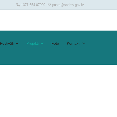
+371 654 07900
pasts@sbdmv.gov.lv
Festivāli
Projekti
Foto
Kontakti