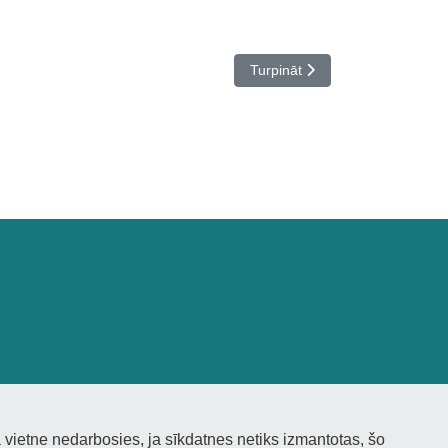
Nākamais raksts: “Skolas tēls. 
Turpināt
 vietne nedarbosies, ja sīkdatnes netiks izmantotas, šo