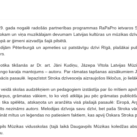
9. gada nogalē radošās partnerības programmas RaPaPro ietvaros Sta
trokam un viņa muzikālajam devumam Latvijas kultūras un mūzikas dzī
ā ar ģimeni aizvadīja šajā pilsētā.
udijām Pēterburgā un apmeties uz patstāvīgu dzīvi Rīgā, plašākai pub
rs.
tika tikšanās ar Dr. art. Jāni Kudiņu, Jāzepa Vītola Latvijas Mūz
ango karaļa mantojums – autoru. Par rāmatas tapšanas aizsākumiem J.
cis pasaulē. Iepazīstot Stroka dzīvesceļa aizraujošos līkločus, jo lielāk
šā veidā skolas audzēkņiem un pedagogiem izstāstīja par šo mītiem apvī
is ārpus, grāmatas vākiem, to ko viņš atklāja jau pēc grāmatas publicē
 tika spēlēta, atskaņota un aranžēta visā plašajā pasaulē: Eiropā, Arg
īts
nezināms autors
. Melodijas dzīvoja savu dzīvi, bet paša Stroka vār
ķetināt mītus un leģendas no patiesiem faktiem, kas apvij Oskara Stroka 
ils Mūzikas vidusskolas (tajā laikā Daugavpils Mūzikas koledžas abs
u.