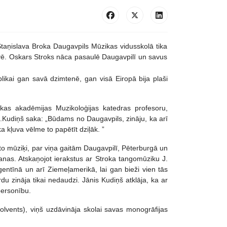
ņislava Broka Daugavpils Mūzikas vidusskolā tika
vē. Oskars Stroks nāca pasaulē Daugavpilī un savus
likai gan savā dzimtenē, gan visā Eiropā bija plaši
ikas akadēmijas Muzikoloģijas katedras profesoru,
Kudiņš saka: „Būdams no Daugavpils, zināju, ka arī
a kļuva vēlme to papētīt dziļāk. ”
to mūziķi, par viņa gaitām Daugavpilī, Pēterburgā un
šanas. Atskaņojot ierakstus ar Stroka tangomūziku J.
entīnā un arī Ziemeļamerikā, lai gan bieži vien tās
du zināja tikai nedaudzi. Jānis Kudiņš atklāja, ka ar
personību.
olvents), viņš uzdāvināja skolai savas monogrāfijas