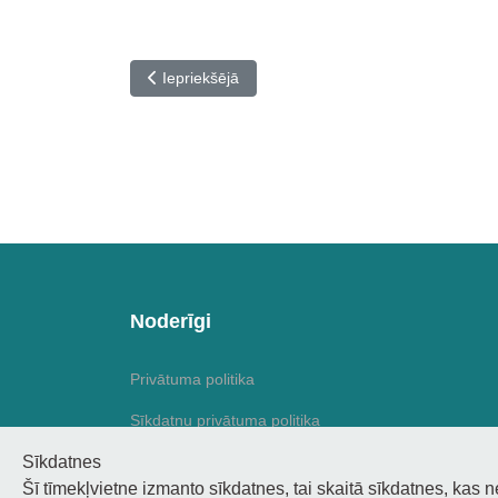
Iepriekšējais raksts: O! Stoks ekskursijas maršrut
Iepriekšējā
Noderīgi
Privātuma politika
Sīkdatņu privātuma politika
Sīkdatnes
Piekļūstamība
Šī tīmekļvietne izmanto sīkdatnes, tai skaitā sīkdatnes, kas 