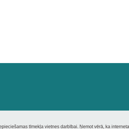
s
nepieciešamas tīmekļa vietnes darbībai. Ņemot vērā, ka interneta