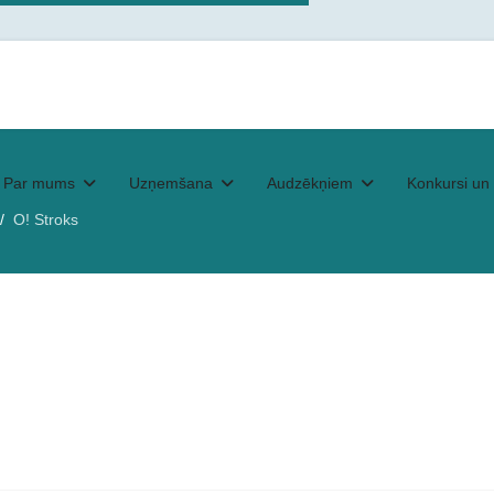
Par mums
Uzņemšana
Audzēkņiem
Konkursi un 
O! Stroks