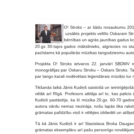
O! Stroks – ar šādu nosaukumu 201
uzsākts projekts veltīts Oskaram S
bērnības un agrās jaunības gadus kop
20.gs 30-tajos gados mākslinieks, atgriezies no st
pazīstams kā populārās mūzikas tangodziesmu auto
Projekta O! Stroks ietvaros 22. janvārī SBDMV no
monogrāfijas par Oskaru Stroku – Oskars Stroks. T
par tango karali nodēvētais leģendārais mūziķis tur nā
Tikšanās laikā Jānis Kudiņš saistošā un ieintriģējo
vēlāk arī Rīgā. Profesors atklāja arī to, kas palic
Kudiņš pastāstīja, ka šī mūzika 20.gs. 60-70 gados
autora vārdu nemaz nezināja; nošu lapās tika rakst
grāmatas palīdzību viņš ir vēlējies izkliedēt un atš
Tā kā Jānis Kudiņš ir arī Staņislava Broka Daugavp
grāmatas eksemplāru arī pašu personīgo novēlējum