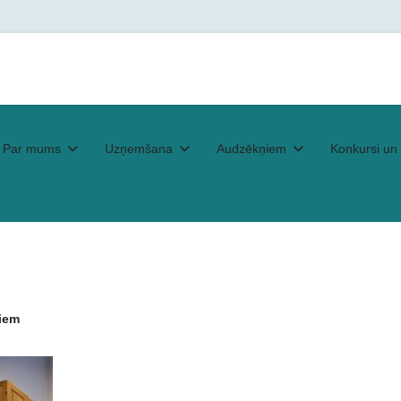
Par mums
Uzņemšana
Audzēkņiem
Konkursi un 
iem