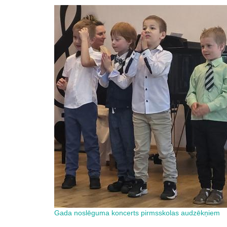
Gada noslēguma koncerts pirmsskolas audzēkņiem