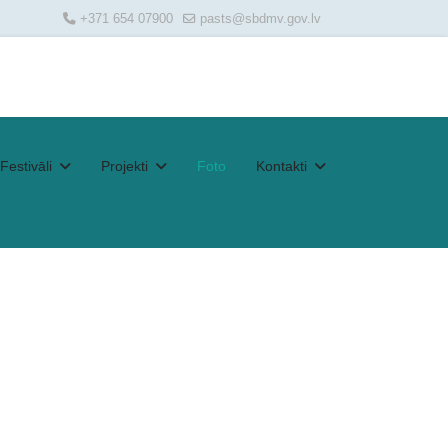
+371 654 07900
pasts@sbdmv.gov.lv
Festivāli
Projekti
Foto
Kontakti