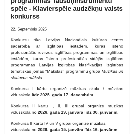
programmas Taustiņinstrumentu
spēle - Klavierspēle audzēkņu valsts
konkurss
22. Septembris 2025
Konkursu rīko Latvijas Nacionālais kultūras centrs
sadarbībā ar izglītības iestādēm, kuras īsteno
profesionālās ievirzes izglītības programmas un izglītības
iestādēm, kuras īsteno profesionālās vidējās izglītības
programmas Latvijas izglītības klasifikācijas izglītības
tematiskās jomas ''Mākslas'' programmu grupā
Mūzikas un
skatuves māksla
.
Konkursa I kārtu organizē mūzikas skola / mūzikas
vidusskola
līdz 2025. gada 17. decembrim
.
Konkursa II kārtu I, II, III grupai organizē mūzikas
vidusskola no
2026. gada 19. janvāra līdz 30. janvārim
.
Konkursa II kārtu IV un V grupai organizē mūzikas
vidusskola no
2026. gada 15. janvāra līdz 16. janvārim
.