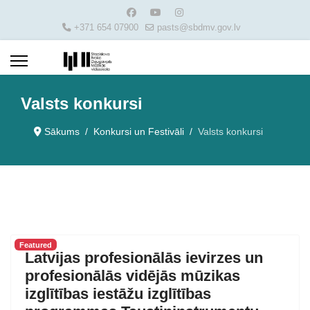
+371 654 07900
pasts@sbdmv.gov.lv
Valsts konkursi
Sākums
Konkursi un Festivāli
Valsts konkursi
Featured
Latvijas profesionālās ievirzes un
profesionālās vidējās mūzikas
izglītības iestāžu izglītības