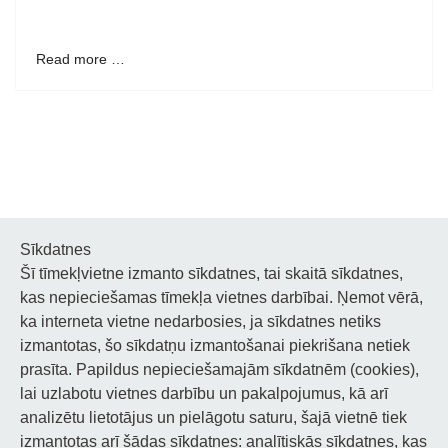
Read more …
Sīkdatnes
Šī tīmekļvietne izmanto sīkdatnes, tai skaitā sīkdatnes,
Noderīgi
kas nepieciešamas tīmekļa vietnes darbībai. Ņemot vērā,
ka interneta vietne nedarbosies, ja sīkdatnes netiks
Privātuma politika
izmantotas, šo sīkdatņu izmantošanai piekrišana netiek
prasīta. Papildus nepieciešamajām sīkdatnēm (cookies),
Sīkdatņu privātuma politika
lai uzlabotu vietnes darbību un pakalpojumus, kā arī
Piekļūstamība
analizētu lietotājus un pielāgotu saturu, šajā vietnē tiek
izmantotas arī šādas sīkdatnes: analītiskās sīkdatnes, kas