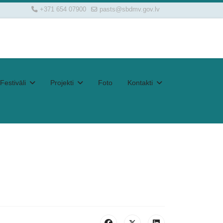
+371 654 07900
pasts@sbdmv.gov.lv
Festivāli
Projekti
Foto
Kontakti