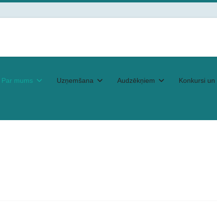
Par mums
Uzņemšana
Audzēkņiem
Konkursi un 