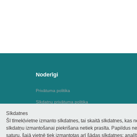
Noderīgi
Privātuma politika
Sīkdatņu privātuma politika
Sīkdatnes
Piekļūstamība
Šī tīmekļvietne izmanto sīkdatnes, tai skaitā sīkdatnes, kas 
sīkdatņu izmantošanai piekrišana netiek prasīta. Papildus ne
saturu, šajā vietnē tiek izmantotas arī šādas sīkdatnes: analī