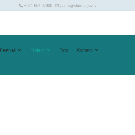
+371 654 07900
pasts@sbdmv.gov.lv
Festivāli
Projekti
Foto
Kontakti