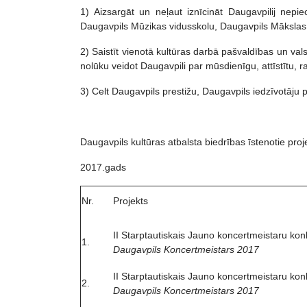
1) Aizsargāt un neļaut iznīcināt Daugavpilij nepiec
Daugavpils Mūzikas vidusskolu, Daugavpils Mākslas s
2) Saistīt vienotā kultūras darbā pašvaldības un vals
nolūku veidot Daugavpili par mūsdienīgu, attīstītu, ra
3) Celt Daugavpils prestižu, Daugavpils iedzīvotāju
Daugavpils kultūras atbalsta biedrības īstenotie pro
2017.gads
Nr.
Projekts
II Starptautiskais Jauno koncertmeistaru kon
1.
Daugavpils Koncertmeistars 2017
II Starptautiskais Jauno koncertmeistaru kon
2.
Daugavpils Koncertmeistars 2017