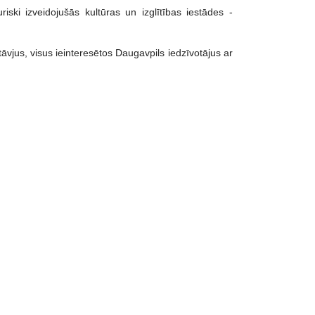
riski izveidojušās kultūras un izglītības iestādes -
tāvjus, visus ieinteresētos Daugavpils iedzīvotājus ar