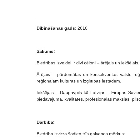
Dibināšanas gads
: 2010
Sākums:
Biedrības izveidei ir divi cēloņi – ārējais un iekšējais.
Ārējais – pārdomātas un konsekventas valsts reģion
reģionālām kultūras un izglītības iestādēm.
Iekšējais – Daugavpils kā Latvijas – Eiropas Savienī
piedāvājuma, kvalitātes, profesionālās mākslas, pils
Darbība:
Biedrība izvirza šodien trīs galvenos mērķus: