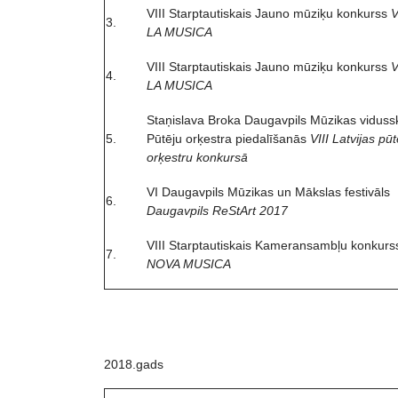
VIII Starptautiskais Jauno mūziķu konkurss
V
3.
LA MUSICA
VIII Starptautiskais Jauno mūziķu konkurss
V
4.
LA MUSICA
Staņislava Broka Daugavpils Mūzikas viduss
5.
Pūtēju orķestra piedalīšanās
VIII Latvijas pūt
orķestru konkursā
VI Daugavpils Mūzikas un Mākslas festivāls
6.
Daugavpils ReStArt 2017
VIII Starptautiskais Kameransambļu konkurs
7.
NOVA MUSICA
2018.gads