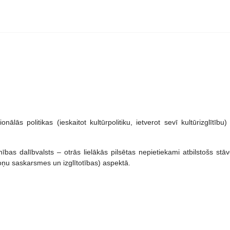
ālās politikas (ieskaitot kultūrpolitiku, ietverot sevī kultūrizglītīb
bas dalībvalsts – otrās lielākās pilsētas nepietiekami atbilstošs stāv
oņu saskarsmes un izglītotības) aspektā.