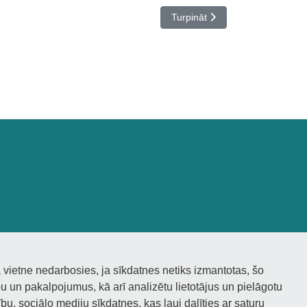
Nākamais raksts: Dalība rado
Turpināt
 vietne nedarbosies, ja sīkdatnes netiks izmantotas, šo
 un pakalpojumus, kā arī analizētu lietotājus un pielāgotu
bu, sociālo mediju sīkdatnes, kas ļauj dalīties ar saturu