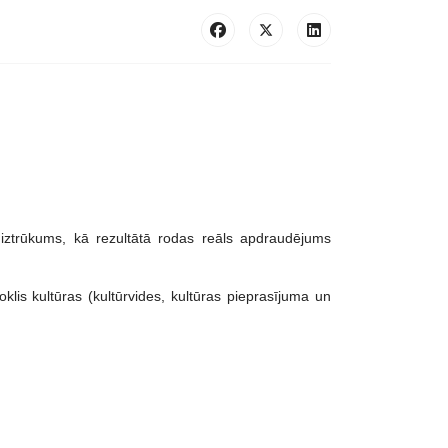
u) iztrūkums, kā rezultātā rodas reāls apdraudējums
oklis kultūras (kultūrvides, kultūras pieprasījuma un