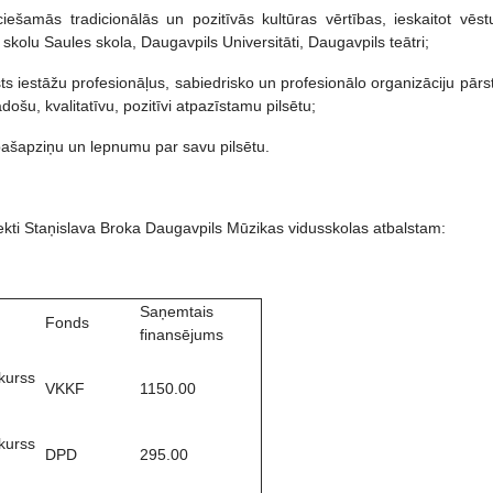
iešamās tradicionālās un pozitīvās kultūras vērtības, ieskaitot vēstu
kolu Saules skola, Daugavpils Universitāti, Daugavpils teātri;
ts iestāžu profesionāļus, sabiedrisko un profesionālo organizāciju pārs
došu, kvalitatīvu, pozitīvi atpazīstamu pilsētu;
 pašapziņu un lepnumu par savu pilsētu.
jekti Staņislava Broka Daugavpils Mūzikas vidusskolas atbalstam:
Saņemtais
Fonds
finansējums
kurss
VKKF
1150.00
kurss
DPD
295.00