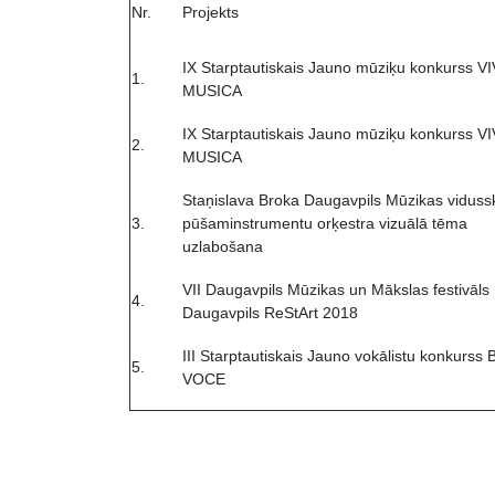
Nr.
Projekts
IX Starptautiskais Jauno mūziķu konkurss V
1.
MUSICA
IX Starptautiskais Jauno mūziķu konkurss V
2.
MUSICA
Staņislava Broka Daugavpils Mūzikas viduss
3.
pūšaminstrumentu orķestra vizuālā tēma
uzlabošana
VII Daugavpils Mūzikas un Mākslas festivāls
4.
Daugavpils ReStArt 2018
III Starptautiskais Jauno vokālistu konkurss
5.
VOCE