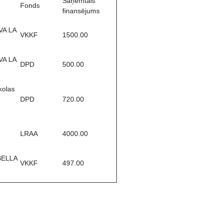
Saņemtais
Fonds
finansējums
IVA LA
VKKF
1500.00
IVA LA
DPD
500.00
kolas
DPD
720.00
LRAA
4000.00
 BELLA
VKKF
497.00