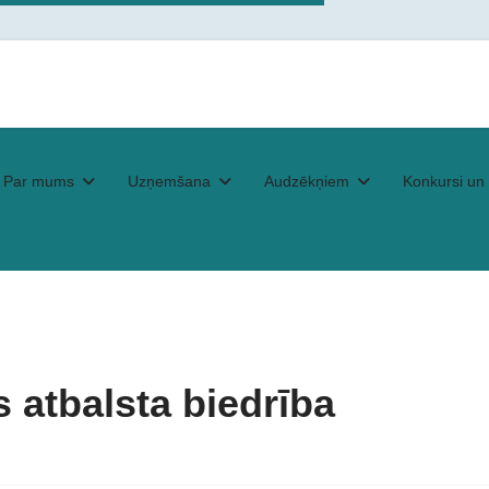
Par mums
Uzņemšana
Audzēkņiem
Konkursi un 
 atbalsta biedrība