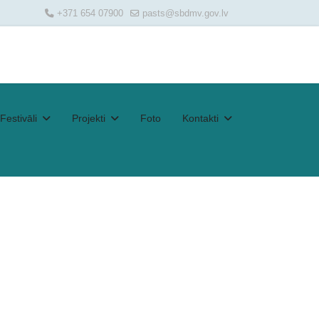
+371 654 07900
pasts@sbdmv.gov.lv
Festivāli
Projekti
Foto
Kontakti