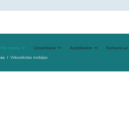
Par mums
Uzņemšana
Audzēkņiem
Konkursi un 
mas
Vidusskolas nodaļas