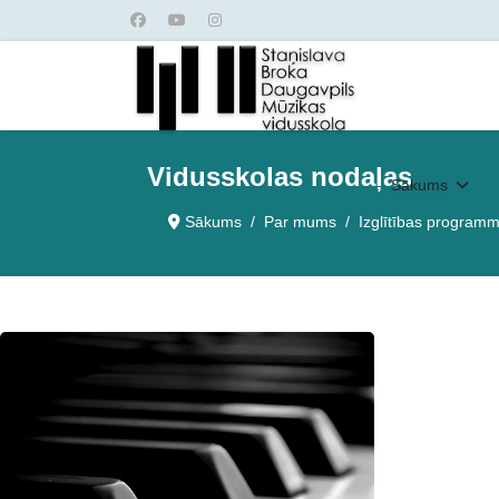
Vidusskolas nodaļas
Sākums
Sākums
Par mums
Izglītības program