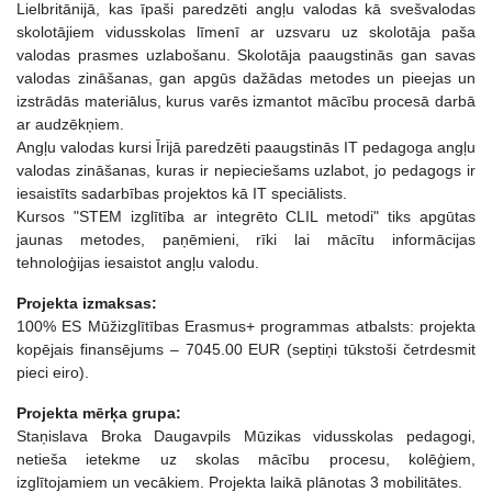
Lielbritānijā, kas īpaši paredzēti angļu valodas kā svešvalodas
skolotājiem vidusskolas līmenī ar uzsvaru uz skolotāja paša
valodas prasmes uzlabošanu. Skolotāja paaugstinās gan savas
valodas zināšanas, gan apgūs dažādas metodes un pieejas un
izstrādās materiālus, kurus varēs izmantot mācību procesā darbā
ar audzēkņiem.
Angļu valodas kursi Īrijā paredzēti paaugstinās IT pedagoga angļu
valodas zināšanas, kuras ir nepieciešams uzlabot, jo pedagogs ir
iesaistīts sadarbības projektos kā IT speciālists.
Kursos "STEM izglītība ar integrēto CLIL metodi" tiks apgūtas
jaunas metodes, paņēmieni, rīki lai mācītu informācijas
tehnoloģijas iesaistot angļu valodu.
Projekta izmaksas:
100% ES Mūžizglītības Erasmus+ programmas atbalsts: projekta
kopējais finansējums – 7045.00 EUR (septiņi tūkstoši četrdesmit
pieci eiro).
Projekta mērķa grupa:
Staņislava Broka Daugavpils Mūzikas vidusskolas pedagogi,
netieša ietekme uz skolas mācību procesu, kolēģiem,
izglītojamiem un vecākiem. Projekta laikā plānotas 3 mobilitātes.