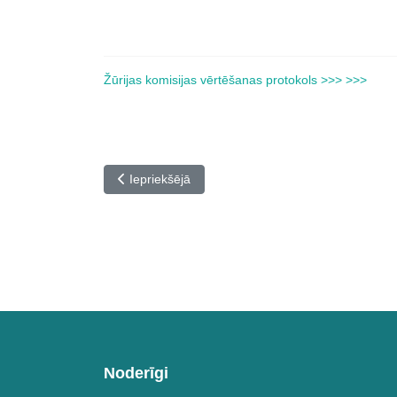
Žūrijas komisijas vērtēšanas protokols >>>
>>>
Iepriekšējais raksts: Valsts konkurss Latvijas pr
Iepriekšējā
Noderīgi