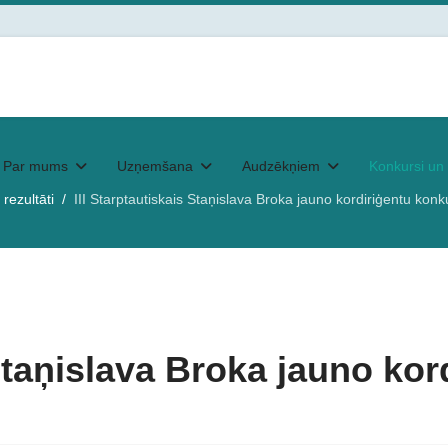
Par mums
Uzņemšana
Audzēkņiem
Konkursi un 
rezultāti
III Starptautiskais Staņislava Broka jauno kordiriģentu konk
 Staņislava Broka jauno ko