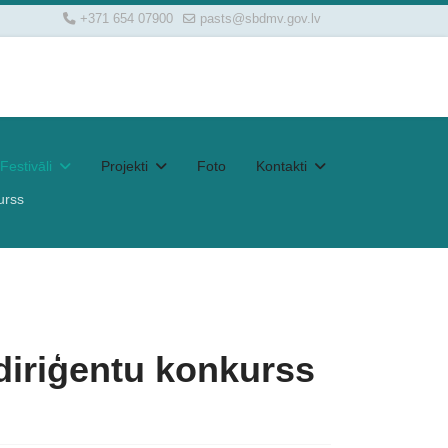
+371 654 07900
pasts@sbdmv.gov.lv
Festivāli
Projekti
Foto
Kontakti
urss
rdiriģentu konkurss