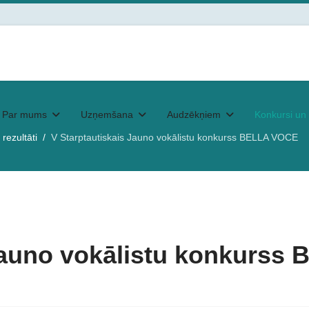
Par mums
Uzņemšana
Audzēkņiem
Konkursi un 
rezultāti
V Starptautiskais Jauno vokālistu konkurss BELLA VOCE
 Jauno vokālistu konkurs