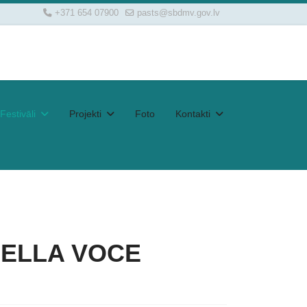
+371 654 07900
pasts@sbdmv.gov.lv
Festivāli
Projekti
Foto
Kontakti
s BELLA VOCE