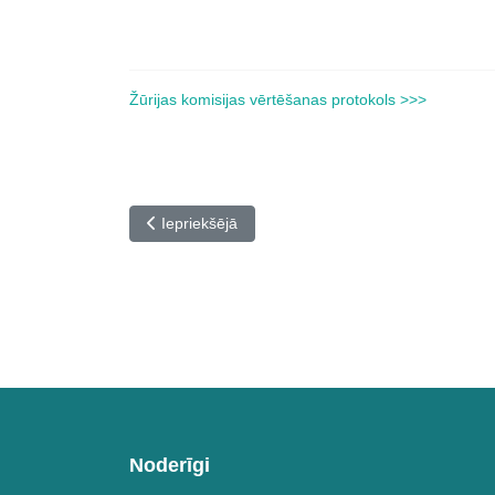
Žūrijas komisijas vērtēšanas protokols >>>
Iepriekšējais raksts: Latvijas profesionālās ievirz
Iepriekšējā
Noderīgi