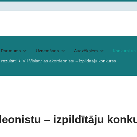
Par mums
Uzņemšana
Audzēkņiem
Konkursi un 
rezultāti
VII Vislatvijas akordeonistu – izpildītāju konkurss
deonistu – izpildītāju konk