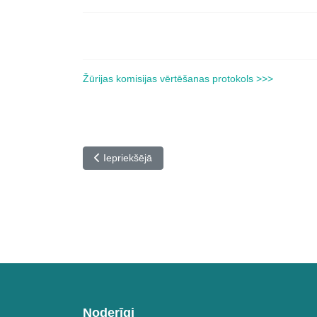
Žūrijas komisijas vērtēšanas protokols >>>
Iepriekšējais raksts: II Latvijas mūzikas skolu 
Iepriekšējā
Noderīgi