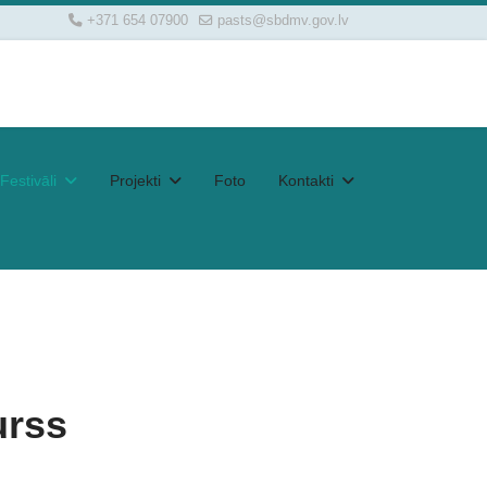
+371 654 07900
pasts@sbdmv.gov.lv
Festivāli
Projekti
Foto
Kontakti
urss