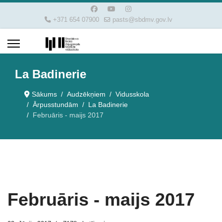
+371 654 07900
pasts@sbdmv.gov.lv
La Badinerie
Sākums
Audzēkņiem
Vidusskola
Ārpusstundām
La Badinerie
Februāris - maijs 2017
Februāris - maijs 2017