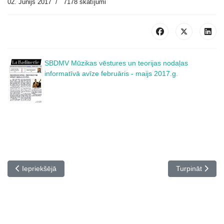
02. Jūnijs 2017
7178 skatījumi
SBDMV Mūzikas vēstures un teorijas nodaļas
informatīvā avīze februāris - maijs 2017.g.
Iepriekšējais raksts: "La Badinerie" Novembris 2017
Nākamais rakst
Iepriekšējā
Turpināt