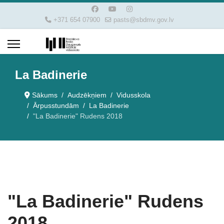
+371 654 07900
pasts@sbdmv.gov.lv
La Badinerie
Sākums
Audzēkņiem
Vidusskola
Ārpusstundām
La Badinerie
"La Badinerie" Rudens 2018
"La Badinerie" Rudens
2018