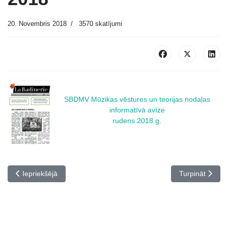
20. Novembris 2018
3570 skatījumi
SBDMV Mūzikas vēstures un teorijas nodaļas
informatīvā avīze
rudens 2018.g.
Iepriekšējais raksts: Labdarības akcija “Palīdzēsim bērniem”
Nākamais rakst
Iepriekšējā
Turpināt