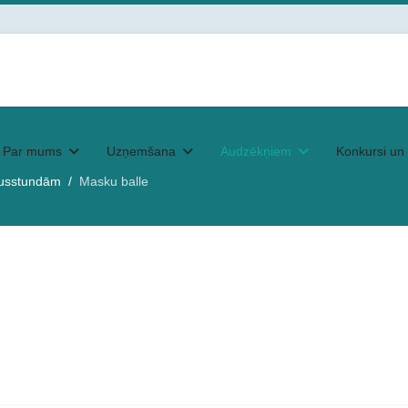
Par mums
Uzņemšana
Audzēkņiem
Konkursi un 
usstundām
Masku balle