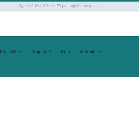
+371 654 07900
pasts@sbdmv.gov.lv
Festivāli
Projekti
Foto
Kontakti