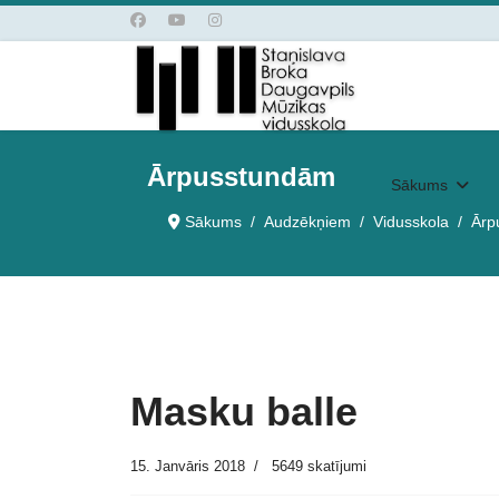
Ārpusstundām
Sākums
Sākums
Audzēkņiem
Vidusskola
Ārp
Masku balle
15. Janvāris 2018
5649 skatījumi