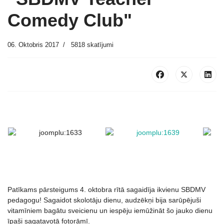
Comedy Club"
06. Oktobris 2017
5818 skatījumi
Patīkams pārsteigums 4. oktobra rītā sagaidīja ikvienu SBDMV
pedagogu! Sagaidot skolotāju dienu, audzēkņi bija sarūpējuši
vitamīniem bagātu sveicienu un iespēju iemūžināt šo jauko dienu
īpaši sagatavotā fotorāmī.