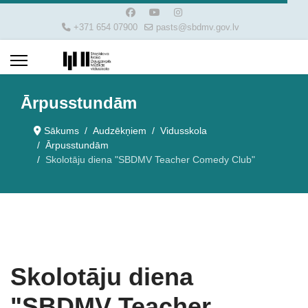
+371 654 07900
pasts@sbdmv.gov.lv
Ārpusstundām
Sākums
Audzēkņiem
Vidusskola
Ārpusstundām
Skolotāju diena "SBDMV Teacher Comedy Club"
Skolotāju diena
"SBDMV Teacher