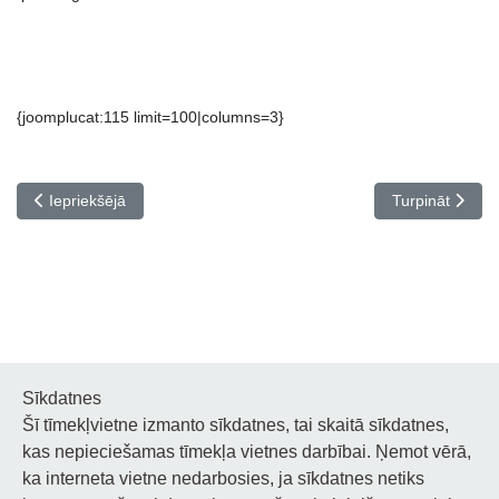
{joomplucat:115 limit=100|columns=3}
Iepriekšējais raksts: 1.kursa 50 dienas
Nākamais rakst
Iepriekšējā
Turpināt
Sīkdatnes
Šī tīmekļvietne izmanto sīkdatnes, tai skaitā sīkdatnes,
Noderīgi
kas nepieciešamas tīmekļa vietnes darbībai. Ņemot vērā,
ka interneta vietne nedarbosies, ja sīkdatnes netiks