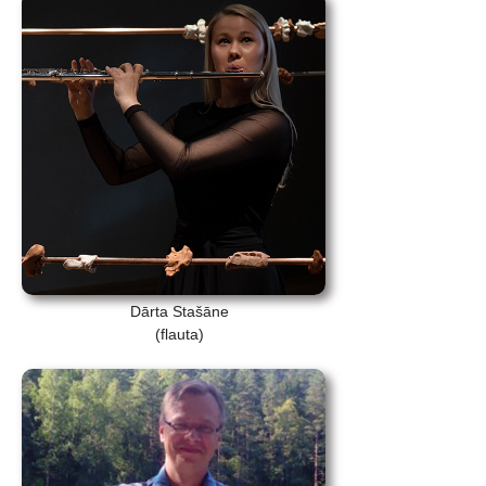
Dārta Stašāne
(flauta)