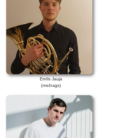
Emīls Jauja
(mežrags)