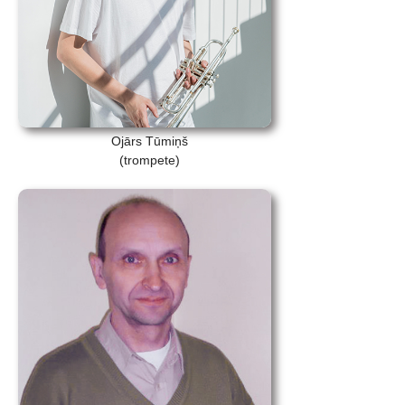
Ojārs Tūmiņš
(trompete)