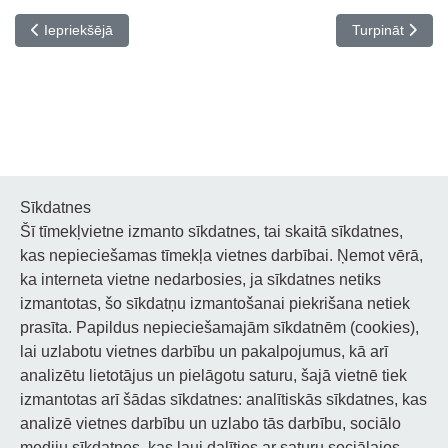
Iepriekšējais raksts: Ģitāras spēles nodaļa
Nākamais rakst
Iepriekšējā
Turpināt
Sīkdatnes
Šī tīmekļvietne izmanto sīkdatnes, tai skaitā sīkdatnes,
Noderīgi
kas nepieciešamas tīmekļa vietnes darbībai. Ņemot vērā,
ka interneta vietne nedarbosies, ja sīkdatnes netiks
Privātuma politika
izmantotas, šo sīkdatņu izmantošanai piekrišana netiek
prasīta. Papildus nepieciešamajām sīkdatnēm (cookies),
Sīkdatņu privātuma politika
lai uzlabotu vietnes darbību un pakalpojumus, kā arī
Piekļūstamība
analizētu lietotājus un pielāgotu saturu, šajā vietnē tiek
izmantotas arī šādas sīkdatnes: analītiskās sīkdatnes, kas
analizē vietnes darbību un uzlabo tās darbību, sociālo
mediju sīkdatnes, kas ļauj dalīties ar saturu sociālajos