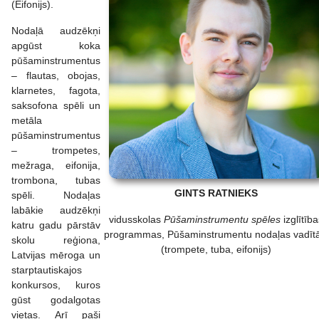
(Eifonijs).
Nodaļā audzēkņi
apgūst koka
pūšaminstrumentus
– flautas, obojas,
klarnetes, fagota,
saksofona spēli un
metāla
pūšaminstrumentus
– trompetes,
mežraga, eifonija,
trombona, tubas
GINTS RATNIEKS
spēli. Nodaļas
labākie audzēkņi
vidusskolas
Pūšaminstrumentu spēles
izglītība
katru gadu pārstāv
programmas, Pūšaminstrumentu nodaļas vadītā
skolu reģiona,
(trompete, tuba, eifonijs)
Latvijas mēroga un
starptautiskajos
konkursos, kuros
gūst godalgotas
vietas. Arī paši