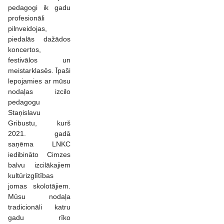
pedagogi ik gadu
profesionāli
pilnveidojas,
piedalās dažādos
koncertos,
festivālos un
meistarklasēs. Īpaši
lepojamies ar mūsu
nodaļas izcilo
pedagogu
Staņislavu
Gribustu, kurš
2021. gadā
saņēma LNKC
iedibināto Cimzes
balvu izcilākajiem
kultūrizglītības
jomas skolotājiem.
Mūsu nodaļa
tradicionāli katru
gadu rīko