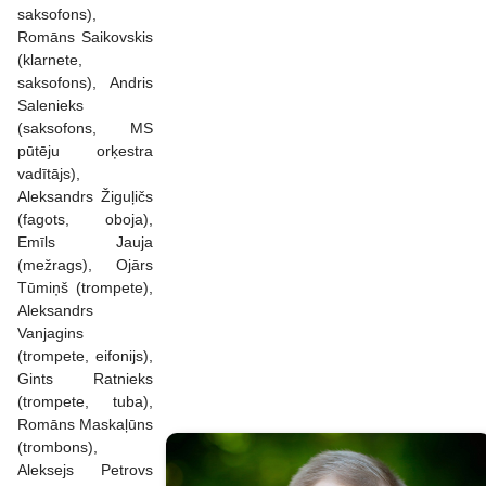
saksofons),
Romāns Saikovskis
(klarnete,
saksofons), Andris
Salenieks
(saksofons, MS
pūtēju orķestra
vadītājs),
Aleksandrs Žiguļičs
(fagots, oboja),
Emīls Jauja
(mežrags), Ojārs
Tūmiņš (trompete),
Aleksandrs
Vanjagins
(trompete, eifonijs),
Gints Ratnieks
(trompete, tuba),
Romāns Maskaļūns
(trombons),
Aleksejs Petrovs