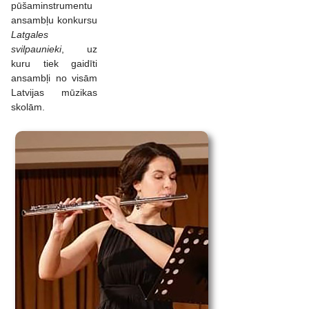
pūšaminstrumentu
ansambļu konkursu
Latgales
svilpaunieki
, uz
kuru tiek gaidīti
ansambļi no visām
Latvijas mūzikas
skolām.