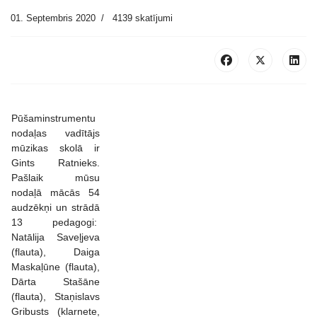
01. Septembris 2020
4139 skatījumi
Pūšaminstrumentu
nodaļas vadītājs
mūzikas skolā ir
Gints Ratnieks.
Pašlaik mūsu
nodaļā mācās 54
audzēkņi un strādā
13 pedagogi:
Natālija Saveļjeva
(flauta), Daiga
Maskaļūne (flauta),
Dārta Stašāne
(flauta), Staņislavs
Gribusts (klarnete,