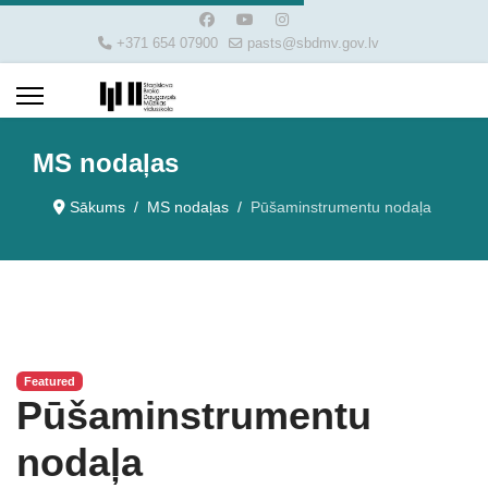
+371 654 07900
pasts@sbdmv.gov.lv
MS nodaļas
Sākums
MS nodaļas
Pūšaminstrumentu nodaļa
Featured
Pūšaminstrumentu
nodaļa