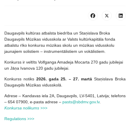
Daugavpils kultūras atbalsta biedrība un Staņislava Broka
Daugavpils Mūzikas vidusskola ar Valsts kultūrkapitāla fonda
atbalstu rīko konkursu mūzikas skolu un mūzikas vidusskolu
jaunajiem solistiem – instrumentālistiem un vokālistiem.
Konkurss ir veltīts Volfganga Amadeja Mocarta 270 gadu jubilejai
un Jāņa Ivanova 120 gadu jubilejai.
Konkurss notiks
2026. gada 25. – 27. martā
Staņislava Broka
Daugavpils Mūzikas vidusskolā.
Adrese – Kandavas iela 2A, Daugavpils, LV-5401, Latvija; telefons
– 654 07900, e-pasta adrese –
pasts@sbdmv.gov.lv
.
Konkursa nolikums >>>
Regulations >>>