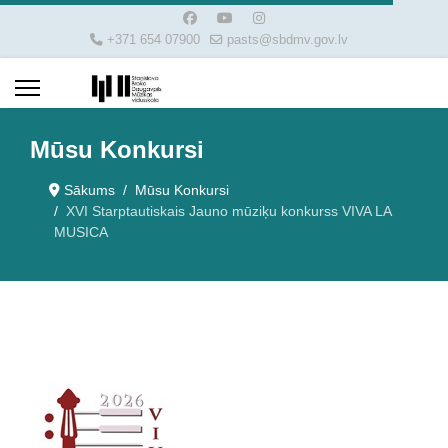
+371 654 07900
pasts@sbdmv.gov.lv
Mūsu Konkursi
Sākums
Mūsu Konkursi
XVI Starptautiskais Jauno mūziķu konkurss VIVA LA
MUSICA