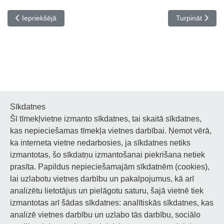
Iepriekšējais raksts: VI Starptautiskais Jauno koncertmeistaru k
Nākamais raks
Iepriekšējā
Turpināt
Sīkdatnes
Šī tīmekļvietne izmanto sīkdatnes, tai skaitā sīkdatnes,
Noderīgi
kas nepieciešamas tīmekļa vietnes darbībai. Ņemot vērā,
ka interneta vietne nedarbosies, ja sīkdatnes netiks
Privātuma politika
izmantotas, šo sīkdatņu izmantošanai piekrišana netiek
prasīta. Papildus nepieciešamajām sīkdatnēm (cookies),
Sīkdatņu privātuma politika
lai uzlabotu vietnes darbību un pakalpojumus, kā arī
Piekļūstamība
analizētu lietotājus un pielāgotu saturu, šajā vietnē tiek
izmantotas arī šādas sīkdatnes: analītiskās sīkdatnes, kas
analizē vietnes darbību un uzlabo tās darbību, sociālo