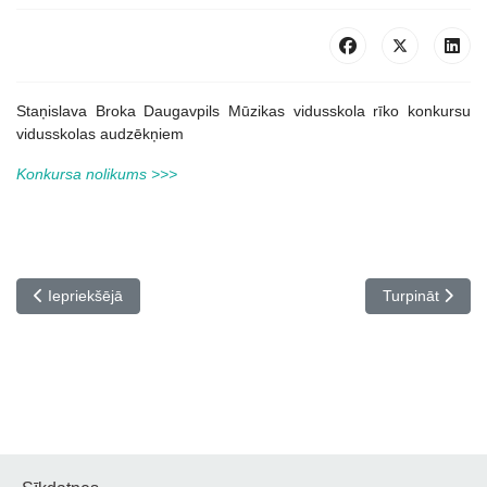
Staņislava Broka Daugavpils Mūzikas vidusskola rīko konkursu
vidusskolas audzēkņiem
Konkursa nolikums >>>
Iepriekšējais raksts: III Starptautiskais izglītības programmas
Nākamais rakst
Iepriekšējā
Turpināt