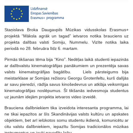
Staņislava Broka Daugavpils Mūzikas vidusskolas Erasmus+
projektā “Māksla agrāk un tagad” ietvaros notika brauciens uz
projekta dalības valsti Somiju, Nummelu. Vizīte notika laika
periodā no 28. februāra līdz 6. martam.
Pirmās tikšanas tēma bija “Kino”. Nedēļas laikā studenti iepazinās
ar dalībvalstu kinematogrāfijas panākumiem un prezentēja savas
valsts kinematogrāfijas bagātību. Liels pārsteigums bija
meistarklase ar Somijas režisoru Georgu Grotenfeltu, kurš dalījās
ar savu pieredzi, rādīja savus kinošedevrus un atklāja veiksmīgas
kinematogrāfijas noslēpumus. Šī tikšanās iedvesmoja studentus
uz jaunām idejām projekta ietvaros video izveidē.
Brauciena dalībniekiem tika izveidota interesanta programma, lai
ne tikai iepazītos ar šīs Skandināvijas valsts kultūru un apskates
objektiem, bet arī ielūkotos somu studentu ikdienā, komunicētu ar
citu valstu dalībniekiem, iepazītu Somijas tradicionālos mūzikas
instrumentus un jauki pavadītu laiku.