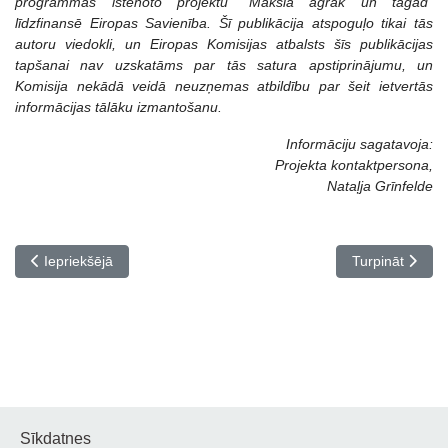
programmas īstenoto projektu “Māksla agrāk un tagad”
līdzfinansē Eiropas Savienība. Šī publikācija atspoguļo tikai tās
autoru viedokli, un Eiropas Komisijas atbalsts šīs publikācijas
tapšanai nav uzskatāms par tās satura apstiprinājumu, un
Komisija nekādā veidā neuzņemas atbildību par šeit ietvertās
informācijas tālāku izmantošanu.
Informāciju sagatavoja:
Projekta kontaktpersona,
Nataļja Grīnfelde
Iepriekšējais raksts: Erasmus+ projekts “Māksla agrāk un tagad” 
Nākamais rakst
Iepriekšējā
Turpināt
Sīkdatnes