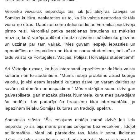
Veroniku visvairāk iespaidoja tas, cik ļoti atšķiras Latvijas un
Somijas kultūra, neskatoties uz to, ka šīs valstis neatrodas tik tālu
viena no otras. Daudzas somu ikdienas lietas Veronika piedzīvoja
pirmo reizi. Veronikai patika sestdienas brauciens uz mākslas
muzeju, kurā varēja aplūkot daudzu slavenu mākslinieku gleznas
un uzzināt par tām vairāk. “Mēs guvām iespēju iepazīties un
apmainīties ar iespaidiem ne tikai ar somu studentiem, bet arī ar
tādu valstu kā Portugāles, Vācijas, Polijas, Horvātijas studentiem!”
Arī Viktorija uzsver, ka bija interesanti iepazīties ar dažādu valstu
kultūrām un to studentiem. “Mums nebija problēmu atrast kopīgu
valodu, jo visi esam iesaistīti kultūras dzīvē un varam dalīties ar
savām pārdomām un iespaidiem.” Mēs redzējām somu dzīvi gan
galvaspilsētā, gan mazākā pilsētā Nummelā, kurā mēs pavadījām
šo nedēļu. Tas padarīja šo braucienu tikai interesantāku, jo
iepazinām lielāku Somijas kultūras un tradīciju spektru.
Anastasija stāsta: “Šis ceļojums atstāja manā dzīvē ļoti lielu
iespaidu, jo šis bija mans pirmais ceļojums bez vecākiem, lidojot
ar lidmašīnu. Mani ļoti pārsteidza tas, kāda ir somu ikdienas
dzīve, to laika pavadīšana un daudz kas cits. Neparasti bija tas,