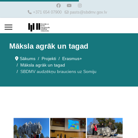
+371 654 07900
pasts@sbdmv.gov.lv
Māksla agrāk un tagad
Sākums
Projekti
Erasmus+
Māksla agrāk un tagad
SBDMV audzēkņu brauciens uz Somiju