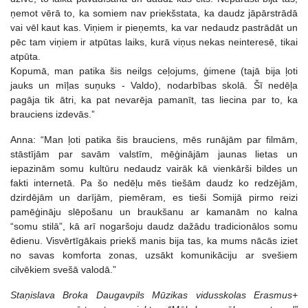
ņemot vērā to, ka somiem nav priekšstata, ka daudz jāpārstrādā
vai vēl kaut kas. Viņiem ir pieņemts, ka var nedaudz pastrādāt un
pēc tam viņiem ir atpūtas laiks, kurā viņus nekas neinteresē, tikai
atpūta.
Kopumā, man patika šis neilgs ceļojums, ģimene (tajā bija ļoti
jauks un mīļas suņuks - Valdo), nodarbības skolā. Šī nedēļa
pagāja tik ātri, ka pat nevarēja pamanīt, tas liecina par to, ka
brauciens izdevās.”
Anna: “Man ļoti patika šis brauciens, mēs runājām par filmām,
stāstījām par savām valstīm, mēģinājām jaunas lietas un
iepazinām somu kultūru nedaudz vairāk kā vienkārši bildes un
fakti internetā. Pa šo nedēļu mēs tiešām daudz ko redzējām,
dzirdējām un darījām, piemēram, es tieši Somijā pirmo reizi
pamēģināju slēpošanu un braukšanu ar kamanām no kalna
“somu stilā”, kā arī nogaršoju daudz dažādu tradicionālos somu
ēdienu. Visvērtīgākais priekš manis bija tas, ka mums nācās iziet
no savas komforta zonas, uzsākt komunikāciju ar svešiem
cilvēkiem svešā valodā.”
Staņislava Broka Daugavpils Mūzikas vidusskolas Erasmus+