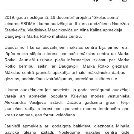
2019. gada noslēgumā, 19.decembrī projekta “Skolas soma”
ietvaros SBDMV I kursa audzēkņi un II kursa audzēknes Nadežda
Stankeviča, Vladislava Marcinkeviča un Aļina Kaļina apmeklēja
Daugavpils Marka Rotko mākslas centru.
Daudzi no I kursa audzēkņiem mākslas centrā bija pirmo reizi,
tāpēc netika slēpta interese par pašu mākslas centru un Marku
Rotko. Jaunieši uzzināja plašu informācijas izklāstu par Marka
Rotko bērnību, saikni ar Daugavpili, Marka Rotko gleznām.
Mākslas centrā jaunieši apskatīja arī citu mākslinieku darbus –
gleznas, podniecības izstrādājumus, porcelāna izstādes u.c.
I kursa audzēkņiem ļoti paveicās, jo gada noslēgumā audzēkņi
varēja arī apmeklēt populāra Krievijas modes vēsturnieka
Aleksandra Vasiļjeva izstādi. Dažādu gadsimtu grezni tērpi
jauniešos radīja interesi par gadsimtu modes tendencēm gan
krāsu gammās, gan formu veidošanā.
Jaunieši apmeklēja arī godalgotā baltkrievu gleznotāja Mihaila
Savicka gleznu izstādi. Noslēgumā mākslas centra gide