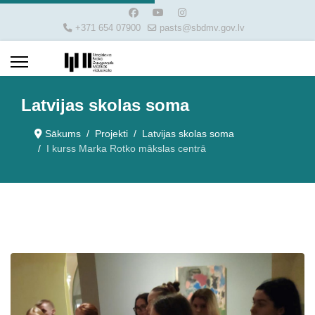
+371 654 07900
pasts@sbdmv.gov.lv
Latvijas skolas soma
Sākums
Projekti
Latvijas skolas soma
I kurss Marka Rotko mākslas centrā