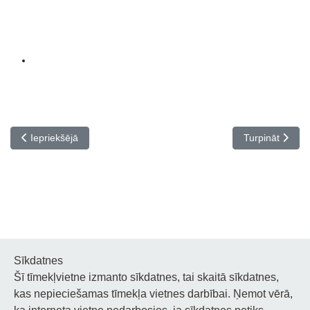
Iepriekšējais raksts: Filma “Piļsāta pi upis”
Nākamais rakst
Iepriekšējā
Turpināt
Sīkdatnes
Šī tīmekļvietne izmanto sīkdatnes, tai skaitā sīkdatnes,
Noderīgi
kas nepieciešamas tīmekļa vietnes darbībai. Ņemot vērā,