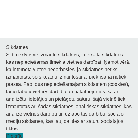
Sīkdatnes
Šī tīmekļvietne izmanto sīkdatnes, tai skaitā sīkdatnes,
Noderīgi
kas nepieciešamas tīmekļa vietnes darbībai. Ņemot vērā,
ka interneta vietne nedarbosies, ja sīkdatnes netiks
Privātuma politika
izmantotas, šo sīkdatņu izmantošanai piekrišana netiek
prasīta. Papildus nepieciešamajām sīkdatnēm (cookies),
Sīkdatņu privātuma politika
lai uzlabotu vietnes darbību un pakalpojumus, kā arī
analizētu lietotājus un pielāgotu saturu, šajā vietnē tiek
Piekļūstamība
izmantotas arī šādas sīkdatnes: analītiskās sīkdatnes, kas
analizē vietnes darbību un uzlabo tās darbību, sociālo
mediju sīkdatnes, kas ļauj dalīties ar saturu sociālajos
tīklos.
© 2026 Staņislava Broka Daugavpils Mūzikas vidusskola.
Piekrītu