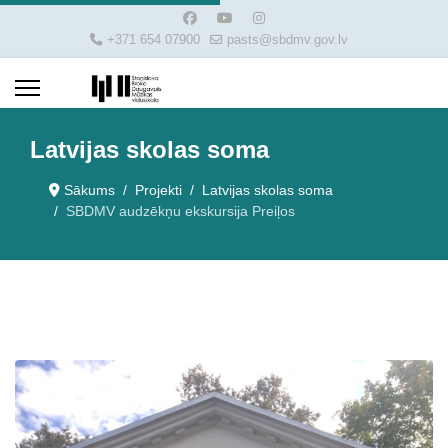
+371 654 07900
pasts@sbdmv.gov.lv
Latvijas skolas soma
Sākums
Projekti
Latvijas skolas soma
SBDMV audzēkņu ekskursija Preiļos