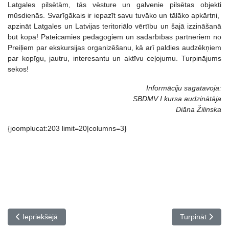
Latgales pilsētām, tās vēsture un galvenie pilsētas objekti
mūsdienās. Svarīgākais ir iepazīt savu tuvāko un tālāko apkārtni,
apzināt Latgales un Latvijas teritoriālo vērtību un šajā izzināšanā
būt kopā! Pateicamies pedagogiem un sadarbības partneriem no
Preiļiem par ekskursijas organizēšanu, kā arī paldies audzēkņiem
par kopīgu, jautru, interesantu un aktīvu ceļojumu. Turpinājums
sekos!
Informāciju sagatavoja:
SBDMV I kursa audzinātāja
Diāna Žilinska
{joomplucat:203 limit=20|columns=3}
Iepriekšējais raksts: Filmas "Dvēseļu putenis" apmeklējums
Nākamais raks
Iepriekšējā
Turpināt