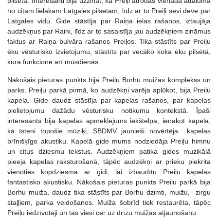
pilsētā. Interesanti bija uzzināt, ka Preiļi atrodas vienādā attālumā
no citām lielākām Latgales pilsētām, līdz ar to Preiļi sevi dēvē par
Latgales vidu. Gide stāstīja par Raiņa ielas rašanos, iztaujāja
audzēkņus par Raini, līdz ar to sasaistīja jau audzēkņiem zināmus
faktus ar Raiņa bulvāra rašanos Preiļos. Tika stāstīts par Preiļu
ēku vēsturisko izvietojumu, stāstīts par vecāko koka ēku pilsētā,
kura funkcionē arī mūsdienās.
Nākošais pieturas punkts bija Preiļu Borhu muižas komplekss un
parks. Preiļu parkā pirmā, ko audzēkņi varēja aplūkot, bija Preiļu
kapela. Gide daudz stāstīja par kapelas rašanos, par kapelas
pielietojumu dažādu vēsturisku notikumu kontekstā. Īpaši
interesants bija kapelas apmeklējums iekštelpā, ienākot kapelā,
kā īsteni topošie mūziķi, SBDMV jaunieši novērtēja kapelas
brīnišķīgo akustiku. Kapelā gide mums nodziedāja Preiļu himnu
un citus dziesmu tekstus. Audzēkņiem patika gides muzikālā
pieeja kapelas raksturošanā, tāpēc audzēkņi ar prieku piekrita
vienoties kopdziesmā ar gidi, lai izbaudītu Preiļu kapelas
fantastisko akustisku. Nākošais pieturas punkts Preiļu parkā bija
Borhu muiža, daudz tika stāstīts par Borhu dzimti, muižu, zirgu
staļļiem, parka veidošanos. Muiža šobrīd tiek restaurēta, tāpēc
Preiļu iedzīvotāji un tās viesi cer uz drīzu muižas atjaunošanu.