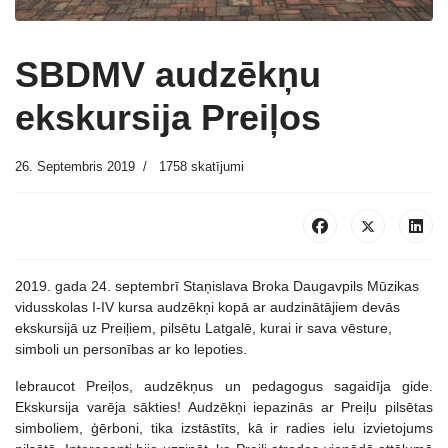
SBDMV audzēkņu
ekskursija Preiļos
26. Septembris 2019
1758 skatījumi
2019. gada 24. septembrī Staņislava Broka Daugavpils Mūzikas
vidusskolas I-IV kursa audzēkņi kopā ar audzinātājiem devās
ekskursijā uz Preiļiem, pilsētu Latgalē, kurai ir sava vēsture,
simboli un personības ar ko lepoties.
Iebraucot Preiļos, audzēkņus un pedagogus sagaidīja gide.
Ekskursija varēja sākties! Audzēkņi iepazinās ar Preiļu pilsētas
simboliem, ģērboni, tika izstāstīts, kā ir radies ielu izvietojums