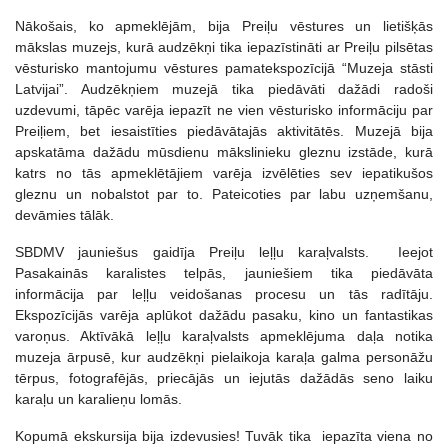
Nākošais, ko apmeklējām, bija Preiļu vēstures un lietišķās
mākslas muzejs, kurā audzēkņi tika iepazīstināti ar Preiļu pilsētas
vēsturisko mantojumu vēstures pamatekspozīcijā “Muzeja stāsti
Latvijai”. Audzēkņiem muzejā tika piedāvāti dažādi radoši
uzdevumi, tāpēc varēja iepazīt ne vien vēsturisko informāciju par
Preiļiem, bet iesaistīties piedāvātajās aktivitātēs. Muzejā bija
apskatāma dažādu mūsdienu mākslinieku gleznu izstāde, kurā
katrs no tās apmeklētājiem varēja izvēlēties sev iepatikušos
gleznu un nobalstot par to. Pateicoties par labu uzņemšanu,
devāmies tālāk.
SBDMV jauniešus gaidīja Preiļu leļļu karaļvalsts. Ieejot
Pasakainās karalistes telpās, jauniešiem tika piedāvāta
informācija par leļļu veidošanas procesu un tās radītāju.
Ekspozīcijās varēja aplūkot dažādu pasaku, kino un fantastikas
varoņus. Aktīvākā leļļu karaļvalsts apmeklējuma daļa notika
muzeja ārpusē, kur audzēkņi pielaikoja karaļa galma personāžu
tērpus, fotografējās, priecājās un iejutās dažādās seno laiku
karaļu un karalieņu lomās.
Kopumā ekskursija bija izdevusies! Tuvāk tika iepazīta viena no