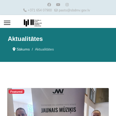
+371 654 07900
pasts@sbdmv.gov.lv
Aktualitātes
Sākums
Aktualitātes
Featured