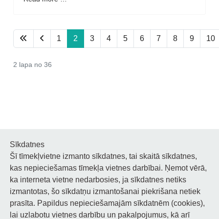
1
2
3
4
5
6
7
8
9
10
2 lapa no 36
Sīkdatnes
Šī tīmekļvietne izmanto sīkdatnes, tai skaitā sīkdatnes,
Noderīgi
kas nepieciešamas tīmekļa vietnes darbībai. Ņemot vērā,
ka interneta vietne nedarbosies, ja sīkdatnes netiks
Privātuma politika
izmantotas, šo sīkdatņu izmantošanai piekrišana netiek
prasīta. Papildus nepieciešamajām sīkdatnēm (cookies),
Sīkdatņu privātuma politika
lai uzlabotu vietnes darbību un pakalpojumus, kā arī