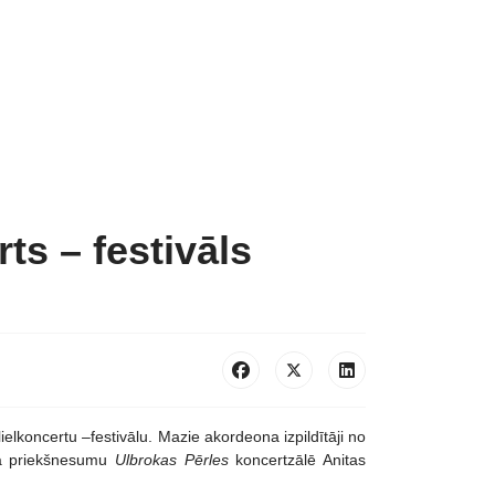
ts – festivāls
elkoncertu –festivālu. Mazie akordeona izpildītāji no
dza priekšnesumu
Ulbrokas Pērles
koncertzālē Anitas