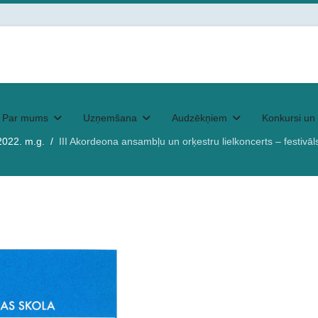
Par mums
Uzņemšana
Audzēkņiem
Konkursi un 
2022. m.g.
III Akordeona ansambļu un orķestru lielkoncerts – festivāl