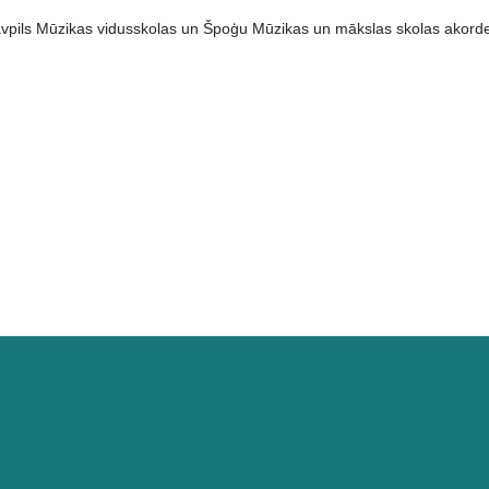
avpils Mūzikas vidusskolas un Špoģu Mūzikas un mākslas skolas akord
ical I vietas ieguvējus!