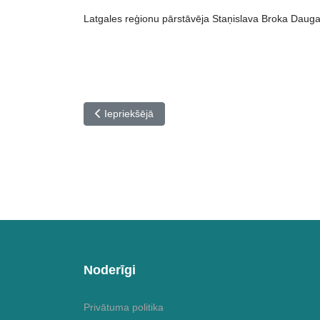
Latgales reģionu pārstāvēja Staņislava Broka Daug
Iepriekšējais raksts: Apsveicam konkursa Vivat Mus
Iepriekšējā
Noderīgi
Privātuma politika