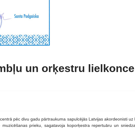
bļu un orķestru lielkoncer
entrā pēc divu gadu pārtraukuma sapulcējās Latvijas akordeonisti uz li
īgo muzicēšanas prieku, sagatavoja koporķestra repertuāru un snie