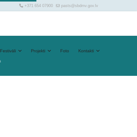
+371 654 07900
pasts@sbdmv.gov.lv
Festivāli
Projekti
Foto
Kontakti
s