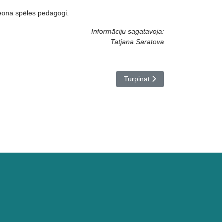
eona spēles pedagogi.
Informāciju sagatavoja:
Tatjana Saratova
Nākamais raksts: PĒDĒJA ZV
Turpināt