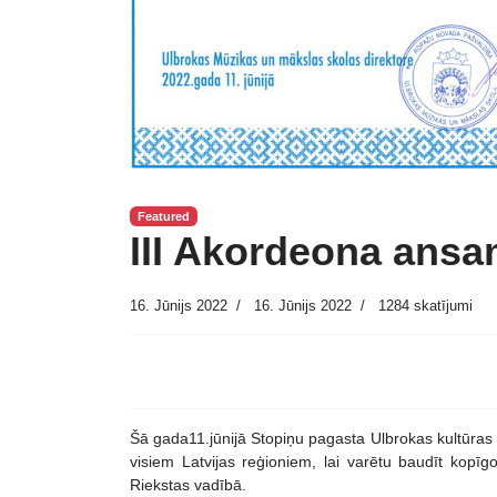
Featured
III Akordeona ansam
16. Jūnijs 2022
16. Jūnijs 2022
1284 skatījumi
Šā gada11.jūnijā Stopiņu pagasta Ulbrokas kultūras c
visiem Latvijas reģioniem, lai varētu baudīt kop
Riekstas vadībā.