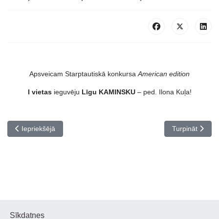
Apsveicam Starptautiskā konkursa
American edition
I vietas
ieguvēju
Līgu KAMINSKU
– ped. Ilona Kuļa!
Iepriekšējais raksts: Koncerts Ziedonis Klāt
Nākamais rakst
Iepriekšējā
Turpināt
Sīkdatnes