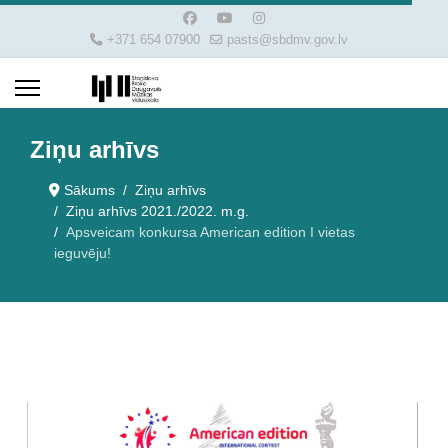
+371 654 07900
pasts@sbdmv.gov.lv
Ziņu arhīvs
Sākums
Ziņu arhīvs
Ziņu arhīvs 2021./2022. m.g.
Apsveicam konkursa American edition I vietas
ieguvēju!