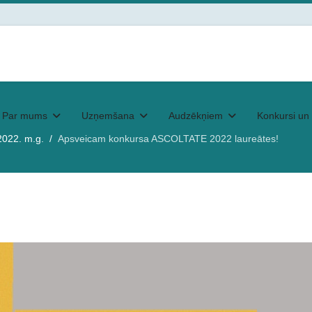
Par mums
Uzņemšana
Audzēkņiem
Konkursi un 
2022. m.g.
Apsveicam konkursa ASCOLTATE 2022 laureātes!