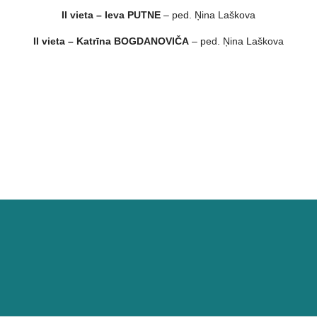
II vieta – Ieva PUTNE
– ped. Ņina Laškova
II vieta – Katrīna BOGDANOVIČA
– ped. Ņina Laškova
as!