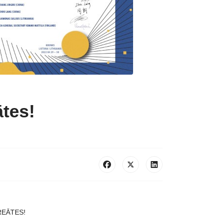
tes!
EĀTES!