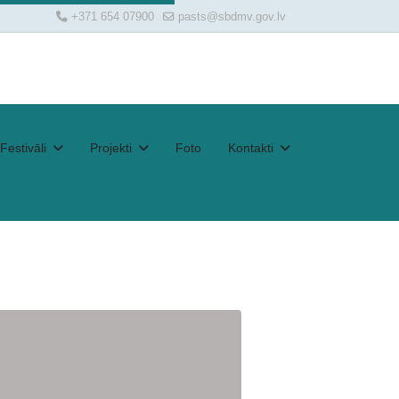
+371 654 07900
pasts@sbdmv.gov.lv
Festivāli
Projekti
Foto
Kontakti