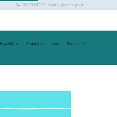
+371 654 07900
pasts@sbdmv.gov.lv
Festivāli
Projekti
Foto
Kontakti