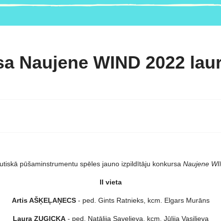
a Naujene WIND 2022 laur
iskā pūšaminstrumentu spēles jauno izpildītāju konkursa
Naujene WI
II vieta
Artis AŠĶEĻAŅECS
- ped. Gints Ratnieks, kcm. Elgars Murāns
Laura ZUĢICKA
- ped. Natālija Saveļjeva, kcm. Jūlija Vasiļjeva