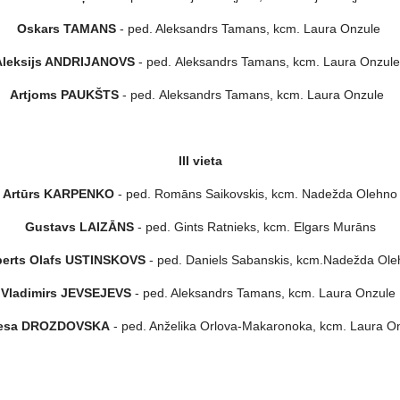
Oskars TAMANS
- ped. Aleksandrs Tamans, kcm. Laura Onzule
Aleksijs ANDRIJANOVS
- ped. Aleksandrs Tamans, kcm. Laura Onzu
Artjoms PAUKŠTS
- ped. Aleksandrs Tamans, kcm. Laura Onzule
III vieta
Artūrs KARPENKO
- ped. Romāns Saikovskis, kcm. Nadežda Olehno
Gustavs LAIZĀNS
- ped. Gints Ratnieks, kcm. Elgars Murāns
berts Olafs USTINSKOVS
- ped. Daniels Sabanskis, kcm.Nadežda Ole
Vladimirs JEVSEJEVS
- ped. Aleksandrs Tamans, kcm. Laura Onzule
esa DROZDOVSKA
- ped. Anželika Orlova-Makaronoka, kcm. Laura O
ments laureātus!