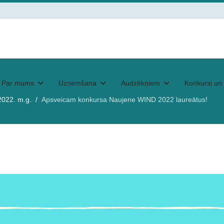
Par mums
Uzņemšana
Audzēkņiem
Konkursi un 
2022. m.g.
Apsveicam konkursa Naujene WIND 2022 laureātus!