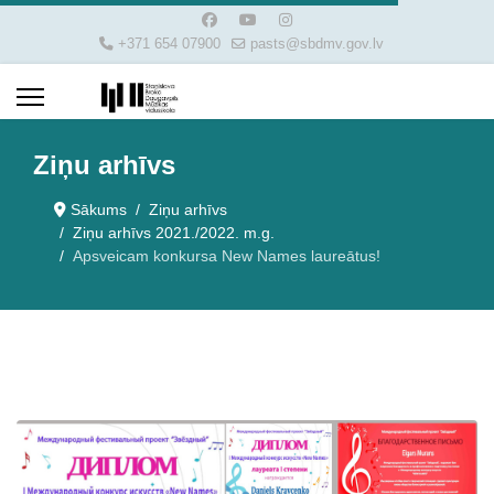
+371 654 07900
pasts@sbdmv.gov.lv
Ziņu arhīvs
Sākums
Ziņu arhīvs
Ziņu arhīvs 2021./2022. m.g.
Apsveicam konkursa New Names laureātus!