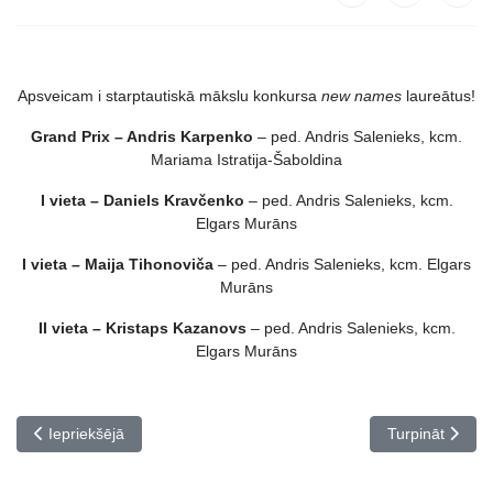
Apsveicam i starptautiskā mākslu konkursa
new names
laureātus!
Grand Prix – Andris Karpenko
– ped. Andris Salenieks, kcm.
Mariama Istratija-Šaboldina
I vieta – Daniels Kravčenko
– ped. Andris Salenieks, kcm.
Elgars Murāns
I vieta – Maija Tihonoviča
– ped. Andris Salenieks, kcm. Elgars
Murāns
II vieta – Kristaps Kazanovs
– ped. Andris Salenieks, kcm.
Elgars Murāns
Iepriekšējais raksts: SBDMV konkurss DOLCE CHITARRA
Nākamais rakst
Iepriekšējā
Turpināt