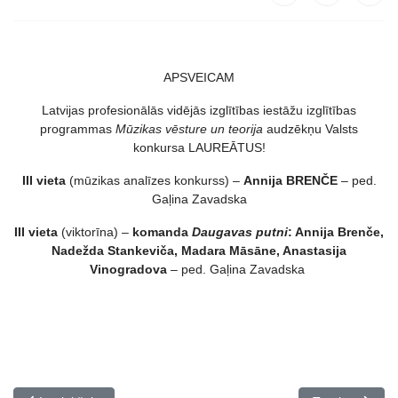
APSVEICAM
Latvijas profesionālās vidējās izglītības iestāžu izglītības
programmas
Mūzikas vēsture un teorija
audzēkņu Valsts
konkursa LAUREĀTUS!
III vieta
(mūzikas analīzes konkurss) –
Annija BRENČE
– ped.
Gaļina Zavadska
III vieta
(viktorīna) –
komanda
Daugavas putni
: Annija Brenče,
Nadežda Stankeviča, Madara Māsāne, Anastasija
Vinogradova
– ped. Gaļina Zavadska