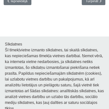
Iepriekšējais raksts: Literārais pasākums ”Great American Authors
Nākamais rakst
Iepriekšējā
Turpināt
Sīkdatnes
Šī tīmekļvietne izmanto sīkdatnes, tai skaitā sīkdatnes,
Noderīgi
kas nepieciešamas tīmekļa vietnes darbībai. Ņemot vērā,
ka interneta vietne nedarbosies, ja sīkdatnes netiks
Privātuma politika
izmantotas, šo sīkdatņu izmantošanai piekrišana netiek
prasīta. Papildus nepieciešamajām sīkdatnēm (cookies),
Sīkdatņu privātuma politika
lai uzlabotu vietnes darbību un pakalpojumus, kā arī
Piekļūstamība
analizētu lietotājus un pielāgotu saturu, šajā vietnē tiek
izmantotas arī šādas sīkdatnes: analītiskās sīkdatnes, kas
analizē vietnes darbību un uzlabo tās darbību, sociālo
mediju sīkdatnes, kas ļauj dalīties ar saturu sociālajos
tīklos.