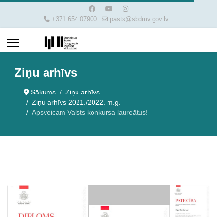
+371 654 07900
pasts@sbdmv.gov.lv
Ziņu arhīvs
Sākums
Ziņu arhīvs
Ziņu arhīvs 2021./2022. m.g.
Apsveicam Valsts konkursa laureātus!