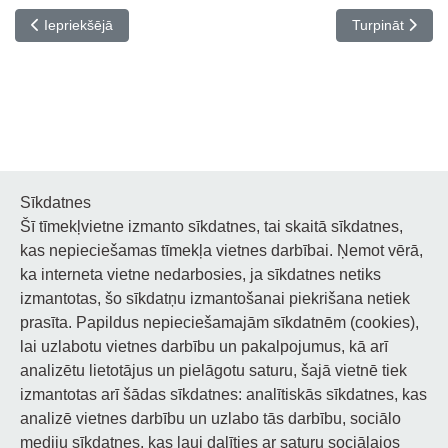
Iepriekšējais raksts: Apsveicam XIV Starptautiskā garīgās mūzikas
Nākamais rakst
Iepriekšējā
Turpināt
Sīkdatnes
Šī tīmekļvietne izmanto sīkdatnes, tai skaitā sīkdatnes,
Noderīgi
kas nepieciešamas tīmekļa vietnes darbībai. Ņemot vērā,
ka interneta vietne nedarbosies, ja sīkdatnes netiks
Privātuma politika
izmantotas, šo sīkdatņu izmantošanai piekrišana netiek
prasīta. Papildus nepieciešamajām sīkdatnēm (cookies),
Sīkdatņu privātuma politika
lai uzlabotu vietnes darbību un pakalpojumus, kā arī
Piekļūstamība
analizētu lietotājus un pielāgotu saturu, šajā vietnē tiek
izmantotas arī šādas sīkdatnes: analītiskās sīkdatnes, kas
analizē vietnes darbību un uzlabo tās darbību, sociālo
mediju sīkdatnes, kas ļauj dalīties ar saturu sociālajos