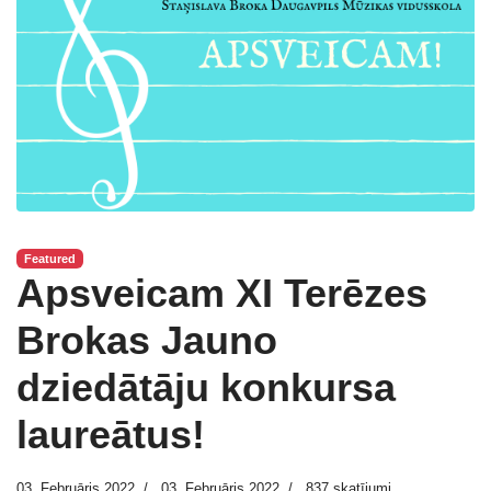
Featured
Apsveicam XI Terēzes
Brokas Jauno
dziedātāju konkursa
laureātus!
03. Februāris 2022
03. Februāris 2022
837 skatījumi