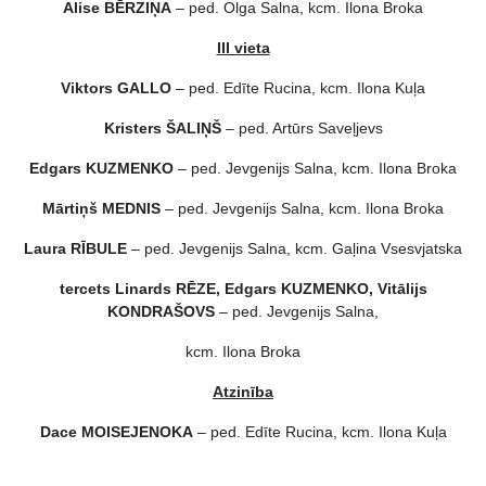
Alise BĒRZIŅA
– ped. Olga Salna, kcm. Ilona Broka
III vieta
Viktors GALLO
– ped. Edīte Rucina, kcm. Ilona Kuļa
Kristers ŠALIŅŠ
– ped. Artūrs Saveļjevs
Edgars KUZMENKO
– ped. Jevgenijs Salna, kcm. Ilona Broka
Mārtiņš MEDNIS
– ped. Jevgenijs Salna, kcm. Ilona Broka
Laura RĪBULE
– ped. Jevgenijs Salna, kcm. Gaļina Vsesvjatska
tercets Linards RĒZE, Edgars KUZMENKO, Vitālijs
KONDRAŠOVS
– ped. Jevgenijs Salna,
kcm. Ilona Broka
Atzinība
Dace MOISEJENOKA
– ped. Edīte Rucina, kcm. Ilona Kuļa