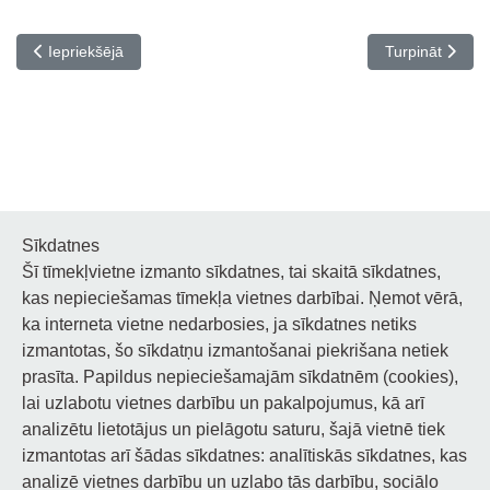
Iepriekšējais raksts: Apsveicam festivāla-konkursa Under the Brazil
Nākamais rak
Iepriekšējā
Turpināt
Sīkdatnes
Šī tīmekļvietne izmanto sīkdatnes, tai skaitā sīkdatnes,
Noderīgi
kas nepieciešamas tīmekļa vietnes darbībai. Ņemot vērā,
ka interneta vietne nedarbosies, ja sīkdatnes netiks
Privātuma politika
izmantotas, šo sīkdatņu izmantošanai piekrišana netiek
prasīta. Papildus nepieciešamajām sīkdatnēm (cookies),
Sīkdatņu privātuma politika
lai uzlabotu vietnes darbību un pakalpojumus, kā arī
analizētu lietotājus un pielāgotu saturu, šajā vietnē tiek
Piekļūstamība
izmantotas arī šādas sīkdatnes: analītiskās sīkdatnes, kas
analizē vietnes darbību un uzlabo tās darbību, sociālo