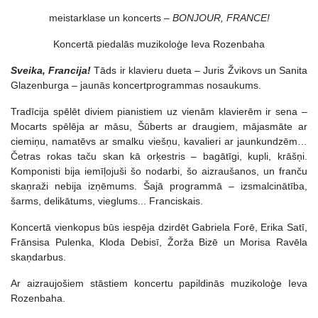
meistarklase un koncerts –
BONJOUR, FRANCE!
Koncertā piedalās muzikoloģe Ieva Rozenbaha
Sveika, Francija!
Tāds ir klavieru dueta – Juris Žvikovs un Sanita
Glazenburga – jaunās koncertprogrammas nosaukums.
Tradīcija spēlēt diviem pianistiem uz vienām klavierēm ir sena –
Mocarts spēlēja ar māsu, Šūberts ar draugiem, mājasmāte ar
ciemiņu, namatēvs ar smalku viešņu, kavalieri ar jaunkundzēm…
Četras rokas taču skan kā orķestris – bagātīgi, kupli, krāšņi.
Komponisti bija iemīļojuši šo nodarbi, šo aizraušanos, un franču
skaņraži nebija izņēmums. Šajā programmā – izsmalcinātība,
šarms, delikātums, vieglums... Franciskais.
Koncertā vienkopus būs iespēja dzirdēt Gabriela Forē, Erika Satī,
Frānsisa Pulenka, Kloda Debisī, Žorža Bizē un Morisa Ravēla
skaņdarbus.
Ar aizraujošiem stāstiem koncertu papildinās muzikoloģe Ieva
Rozenbaha.