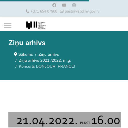
+371 654 07900
pasts@sbdmv.gov.lv
Ziņu arhīvs
Sākums
Ziņu arhīvs
Ziņu arhīvs 2021./2022. m.g.
Koncerts BONJOUR, FRANCE!