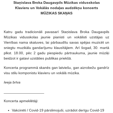
Staņislava Broka Daugavpils Mūzikas vidusskolas
Klavieru un Vokālās nodaļas audzēkņu koncerts
MŪZIKAS SKAŅAS
Katru gadu tradicionāli pavasarī Staņislava Broka Daugavpils
Mūzikas vidusskolas jaunie pianisti un vokālisti uzstājas uz
Vienības nama skatuves, lai pārbaudītu savas spējas muzicēt un
sniegtu muzikālu gandarījumu klausītājiem. Arī šogad, 30. martā
plkst. 18.00, pēc 2 gadu piespiedu pārtraukuma, jaunie mūziķi
beidzot ir gatavi uzstāties publikas priekšā.
Koncerta programmā skanēs gan latviešu, gan aizrobežu gandrīz
visu stilu komponistu klavieru un vokālā mūzika.
Ieeja brīva
____________________
Koncerta apmeklētāji:
Vakcinēti / Covid-19 pārslimojuši, uzrādot derīgu Covid-19