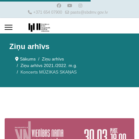
+371 654 07900
pasts@sbdmv.gov.lv
Ziņu arhīvs
Sākums
Ziņu arhīvs
Ziņu arhīvs 2021./2022. m.g.
Koncerts MŪZIKAS SKAŅAS