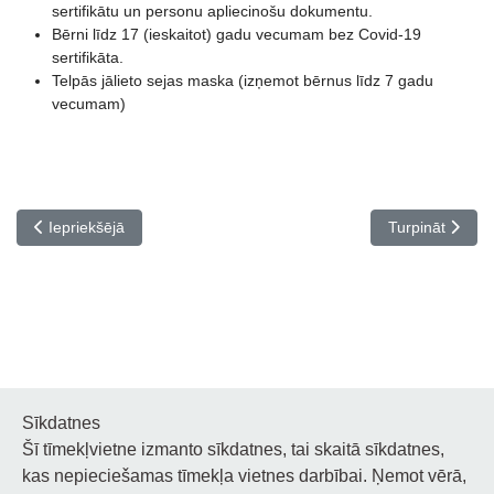
sertifikātu un personu apliecinošu dokumentu.
Bērni līdz 17 (ieskaitot) gadu vecumam bez Covid-19
sertifikāta.
Telpās jālieto sejas maska (izņemot bērnus līdz 7 gadu
vecumam)
Iepriekšējais raksts: Apsveicam konkursa SKAT(!)LOGS laureātus!
Nākamais raksts
Iepriekšējā
Turpināt
Sīkdatnes
Šī tīmekļvietne izmanto sīkdatnes, tai skaitā sīkdatnes,
Noderīgi
kas nepieciešamas tīmekļa vietnes darbībai. Ņemot vērā,