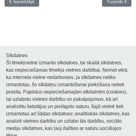
Iepriekšējais raksts: Koncerts Vienu soli pirms
Nākamais rakst
Iepriekšējā
Turpināt
Sīkdatnes
Šī tīmekļvietne izmanto sīkdatnes, tai skaitā sīkdatnes,
Noderīgi
kas nepieciešamas tīmekļa vietnes darbībai. Ņemot vērā,
ka interneta vietne nedarbosies, ja sīkdatnes netiks
Privātuma politika
izmantotas, šo sīkdatņu izmantošanai piekrišana netiek
prasīta. Papildus nepieciešamajām sīkdatnēm (cookies),
Sīkdatņu privātuma politika
lai uzlabotu vietnes darbību un pakalpojumus, kā arī
Piekļūstamība
analizētu lietotājus un pielāgotu saturu, šajā vietnē tiek
izmantotas arī šādas sīkdatnes: analītiskās sīkdatnes, kas
analizē vietnes darbību un uzlabo tās darbību, sociālo
mediju sīkdatnes, kas ļauj dalīties ar saturu sociālajos
tīklos.