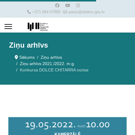
+371 654 07900
pasts@sbdmv.gov.lv
Ziņu arhīvs
Sākums
Ziņu arhīvs
Ziņu arhīvs 2021./2022. m.g.
Konkursa DOLCE CHITARRA norise