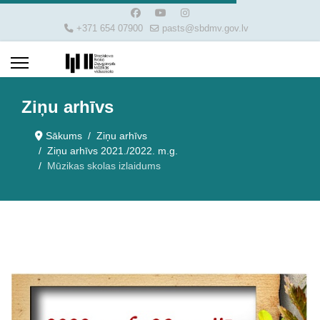
+371 654 07900
pasts@sbdmv.gov.lv
Ziņu arhīvs
Sākums
Ziņu arhīvs
Ziņu arhīvs 2021./2022. m.g.
Mūzikas skolas izlaidums