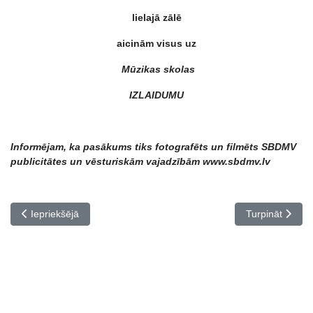
lielajā zālē
aicinām visus uz
M
ū
zikas skolas
IZLAIDUMU
Informējam, ka pasākums tiks fotografēts un filmēts SBDMV
publicitātes un vēsturiskām vajadzībām www.sbdmv.lv
Iepriekšējais raksts: Apsveicam konkursa DOLCE CHITARRA laure
Nākamais rakst
Iepriekšējā
Turpināt