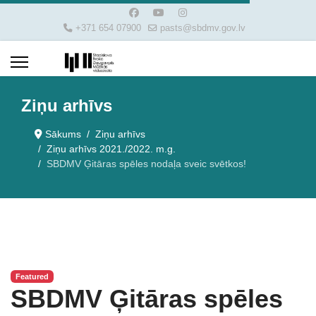
+371 654 07900
pasts@sbdmv.gov.lv
Ziņu arhīvs
Sākums
Ziņu arhīvs
Ziņu arhīvs 2021./2022. m.g.
SBDMV Ģitāras spēles nodaļa sveic svētkos!
Featured
SBDMV Ģitāras spēles