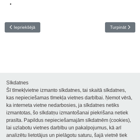
Iepriekšējais raksts: Apsveicam klaviermūzikas izpildītāju solistu 
Nākamais rakst
Iepriekšējā
Turpināt
Sīkdatnes
Šī tīmekļvietne izmanto sīkdatnes, tai skaitā sīkdatnes,
Noderīgi
kas nepieciešamas tīmekļa vietnes darbībai. Ņemot vērā,
ka interneta vietne nedarbosies, ja sīkdatnes netiks
Privātuma politika
izmantotas, šo sīkdatņu izmantošanai piekrišana netiek
prasīta. Papildus nepieciešamajām sīkdatnēm (cookies),
Sīkdatņu privātuma politika
lai uzlabotu vietnes darbību un pakalpojumus, kā arī
Piekļūstamība
analizētu lietotājus un pielāgotu saturu, šajā vietnē tiek