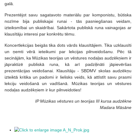
galā.
Prezentējot savu sagatavoto materiālu par komponistu, būtiska
nozīme bija publiskajai runai - tās pasniegšanas veidam,
izteiksmībai un skaidrībai. Sakārtota publiskā runa vainagojas ar
klausītāju interesi par konkrētu tēmu.
Koncertlekcijas beigās tika dots vārds klausītājiem. Tika uzklausīti
un ņemti vērā ieteikumi par lekcijas pilnveidošanu. Pēc tā
secinājām, ka Mūzikas teorijas un vēstures nodaļas audzēkņiem ir
jāpraktizē publiskā runa, kā arī padziļināti jāpievēršas
prezentācijas veidošanai. Klausītāju - SBDMV skolas audzēkņu
izteiktā kritika un padomi ir lielisks veids, kā attīstīt savu prasmi
lekciju veidošanā un vadīšanā. Mūzikas teorijas un vēstures
nodaļas audzēkņiem ir kur pilnveidoties!
IP Mūzikas vēstures un teorijas III kursa audzēkne
Madara Māsāne