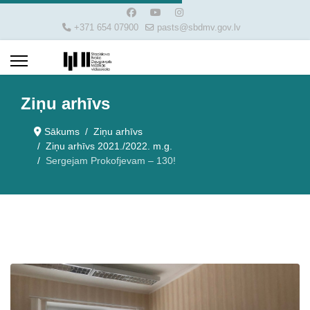
+371 654 07900
pasts@sbdmv.gov.lv
Ziņu arhīvs
Sākums
Ziņu arhīvs
Ziņu arhīvs 2021./2022. m.g.
Sergejam Prokofjevam – 130!