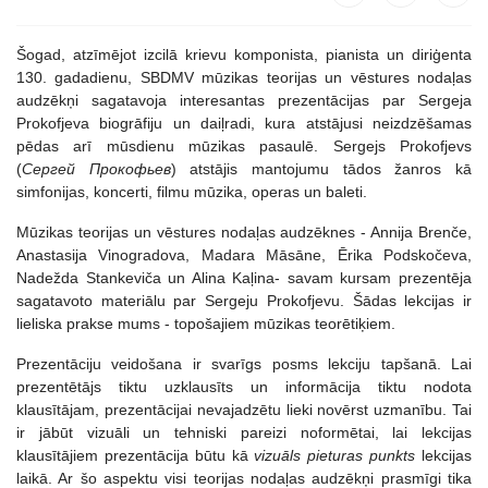
Šogad, atzīmējot izcilā krievu komponista, pianista un diriģenta
130. gadadienu, SBDMV mūzikas teorijas un vēstures nodaļas
audzēkņi sagatavoja interesantas prezentācijas par Sergeja
Prokofjeva biogrāfiju un daiļradi, kura atstājusi neizdzēšamas
pēdas arī mūsdienu mūzikas pasaulē. Sergejs Prokofjevs
(
Сергей Прокофьев
) atstājis mantojumu tādos žanros kā
simfonijas, koncerti, filmu mūzika, operas un baleti.
Mūzikas teorijas un vēstures nodaļas audzēknes - Annija Brenče,
Anastasija Vinogradova, Madara Māsāne, Ērika Podskočeva,
Nadežda Stankeviča un Alina Kaļina- savam kursam prezentēja
sagatavoto materiālu par Sergeju Prokofjevu. Šādas lekcijas ir
lieliska prakse mums - topošajiem mūzikas teorētiķiem.
Prezentāciju veidošana ir svarīgs posms lekciju tapšanā. Lai
prezentētājs tiktu uzklausīts un informācija tiktu nodota
klausītājam, prezentācijai nevajadzētu lieki novērst uzmanību. Tai
ir jābūt vizuāli un tehniski pareizi noformētai, lai lekcijas
klausītājiem prezentācija būtu kā
vizuāls pieturas punkts
lekcijas
laikā. Ar šo aspektu visi teorijas nodaļas audzēkņi prasmīgi tika