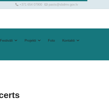
+371 654 07900
pasts@sbdmv.gov.lv
Festivāli
Projekti
Foto
Kontakti
certs