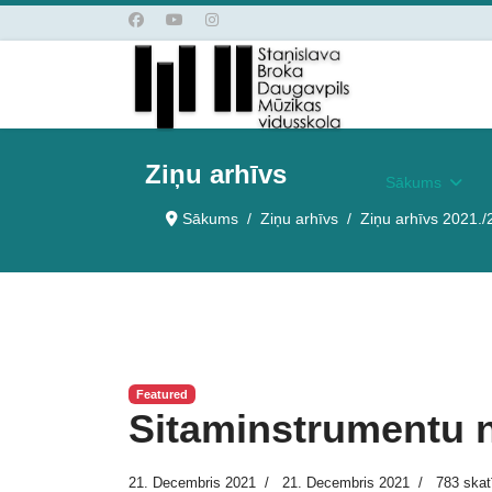
Ziņu arhīvs
Sākums
Sākums
Ziņu arhīvs
Ziņu arhīvs 2021./
Featured
Sitaminstrumentu 
21. Decembris 2021
21. Decembris 2021
783 skat