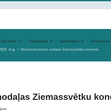
Par mums
Uzņemšana
Audzēkņiem
Konkursi un 
2022. m.g.
Sitaminstrumentu nodaļas Ziemassvētku koncerts
nodaļas Ziemassvētku kon
ījumi