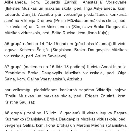
Ašķeļaņeca, kcm. Eduards Zariņš), Anastasija Vorslovāne
(Ilūkstes Mūzikas un mākslas skola, ped. Inga Ašķeļaņeca, kcm.
Eduards Zariņš), Atzinību par veiksmīgu piedalīšanos konkursā
saņēma Viktorija Dronova (Preiļu Mūzikas un mākslas skola, ped.
Ilze Valaine) un Dace Moisejenoka (Staņislava Broka Daugavpils
Mūzikas vidusskola, ped. Edīte Rucina, kcm. Ilona Kuļa);
A6 grupā (zēni no 14 līdz 15 gadiem (pēc balss lūzuma)) III vietu
ieguva Kristers Šaliņš (Staņislava Broka Daugavpils Mūzikas
vidusskola, ped. Artūrs Saveļjevs);
A7 grupā (meitenes no 16 līdz 18 gadiem) II vieta Annai Istratija
(Staņislava Broka Daugavpils Mūzikas vidusskola, ped. Olga
Salna, kcm. Gaļina Vsesvjatska ), Atzinību
par veiksmīgu piedalīšanos konkursā saņēma Viktorija Isajeva
(Preiļu Mūzikas un mākslas skola, ped. Edgars Znutiņš, kcm.
Kristina Sauliša);
A8 grupā ( zēni no 16 līdz 18 gadiem) III vietas ieguva Esgars
Kuzmenko (Staņislava Broka Daugavpils Mūzikas vidusskola, ped.
Jevgenijs Salna, kcm. Ilona Broka) un Mārtiņš Mednis (Staņislava