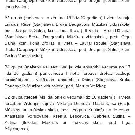
Broka Daugavpils Mūzikas vidusskola, ped. Jevgenijs Salna, kcm.
Ilona Broka);
A9 grupā (meitenes un zēni no 19 līdz 20 gadiem) I vietu izcīnīja
Linards Rēze (Staņislava Broka Daugavpils Mūzikas vidusskola,
ped. Jevgenijs Salna, kcm. Ilona Broka), II vieta – Alisei Bērziņai
(Staņislava Broka Daugavpils Mūzikas vidusskola, ped. Olga
Salna, kcm. Ilona Broka), III vieta – Laurai Rībulei (Staņislava
Broka Daugavpils Mūzikas vidusskola, ped. Jevgenijs Salna, kcm.
Gaļina Vsesvjatska);
B4 grupā (meiteņu vai zēnu vai jauktie ansambļi vecumā no 17
līdz 20 gadiem) pārliecinoša I vieta Terēzes Brokas tradīciju
turpinātājam – vokālajam ansamblim Daina (Staņislava Broka
Daugavpils Mūzikas vidusskola, ped. Maruta Veļičko);
C2 grupā (terceti (visi dalībnieki vecumā līdz 16 gadiem)) III vieta
tercetam Viktorija Isajeva, Viktorija Dronova, Beāte Cirša (Preiļu
Mūzikas un mākslas skola, ped. Edgars Znutiņš) un tercetam
Anastasija Vorslovāne, Ksenija Ļešķeviča, Gabriela Sutiņa –
Zutiņa (Ilūkstes Mūzikas un mākslas skola, ped. Inga
Ašķeļaņeca);