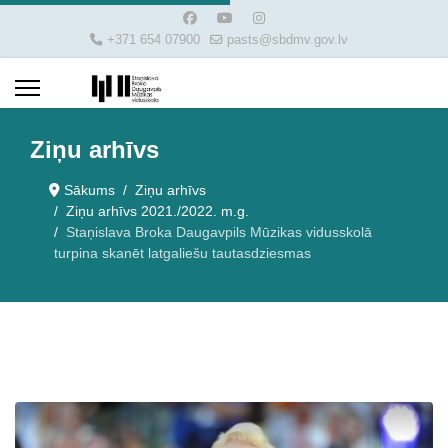
+371 654 07900
pasts@sbdmv.gov.lv
Ziņu arhīvs
Sākums
Ziņu arhīvs
Ziņu arhīvs 2021./2022. m.g.
Staņislava Broka Daugavpils Mūzikas vidusskolā
turpina skanēt latgaliešu tautasdziesmas