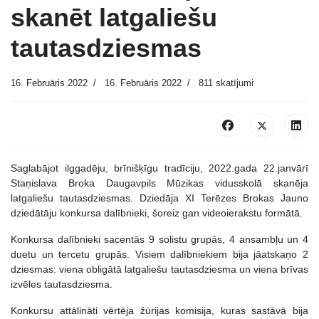
skanēt latgaliešu
tautasdziesmas
16. Februāris 2022
16. Februāris 2022
811 skatījumi
Saglabājot ilggadēju, brīnišķīgu tradīciju, 2022.gada 22.janvārī
Staņislava Broka Daugavpils Mūzikas vidusskolā skanēja
latgaliešu tautasdziesmas. Dziedāja XI Terēzes Brokas Jauno
dziedātāju konkursa dalībnieki, šoreiz gan videoierakstu formātā.
Konkursa dalībnieki sacentās 9 solistu grupās, 4 ansambļu un 4
duetu un tercetu grupās. Visiem dalībniekiem bija jāatskaņo 2
dziesmas: viena obligātā latgaliešu tautasdziesma un viena brīvas
izvēles tautasdziesma.
Konkursu attālināti vērtēja žūrijas komisija, kuras sastāvā bija