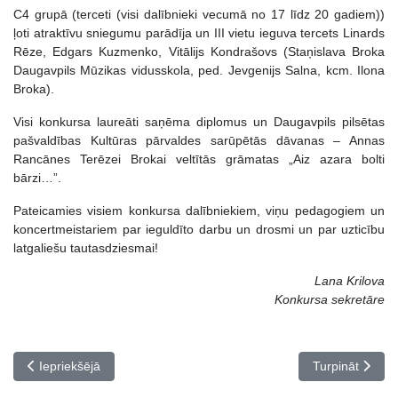
C4 grupā (terceti (visi dalībnieki vecumā no 17 līdz 20 gadiem))
ļoti atraktīvu sniegumu parādīja un III vietu ieguva tercets Linards
Rēze, Edgars Kuzmenko, Vitālijs Kondrašovs (Staņislava Broka
Daugavpils Mūzikas vidusskola, ped. Jevgenijs Salna, kcm. Ilona
Broka).
Visi konkursa laureāti saņēma diplomus un Daugavpils pilsētas
pašvaldības Kultūras pārvaldes sarūpētās dāvanas – Annas
Rancānes Terēzei Brokai veltītās grāmatas „Aiz azara bolti
bārzi…”.
Pateicamies visiem konkursa dalībniekiem, viņu pedagogiem un
koncertmeistariem par ieguldīto darbu un drosmi un par uzticību
latgaliešu tautasdziesmai!
Lana Krilova
Konkursa sekretāre
Iepriekšējais raksts: Koncerts “Bulajevs, Taņičevs, Trocjuks”
Nākamais raksts
Iepriekšējā
Turpināt