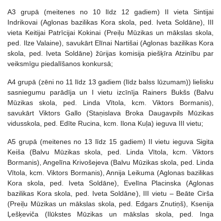
A3 grupā (meitenes no 10 līdz 12 gadiem) II vieta Sintijai
Indrikovai (Aglonas bazilikas Kora skola, ped. Iveta Soldāne), III
vieta Keitijai Patrīcijai Kokinai (Preiļu Mūzikas un mākslas skola,
ped. Ilze Valaine), savukārt Elīnai Nartišai (Aglonas bazilikas Kora
skola, ped. Iveta Soldāne) žūrijas komisija piešķīra Atzinību par
veiksmīgu piedalīšanos konkursā;
A4 grupā (zēni no 11 līdz 13 gadiem (līdz balss lūzumam)) lielisku
sasniegumu parādīja un I vietu izcīnīja Rainers Bukšs (Balvu
Mūzikas skola, ped. Linda Vītola, kcm. Viktors Bormanis),
savukārt Viktors Gallo (Staņislava Broka Daugavpils Mūzikas
vidusskola, ped. Edīte Rucina, kcm. Ilona Kuļa) ieguva III vietu;
A5 grupā (meitenes no 13 līdz 15 gadiem) II vietu ieguva Sigita
Keiša (Balvu Mūzikas skola, ped. Linda Vītola, kcm. Viktors
Bormanis), Angelīna Krivošejeva (Balvu Mūzikas skola, ped. Linda
Vītola, kcm. Viktors Bormanis), Annija Leikuma (Aglonas bazilikas
Kora skola, ped. Iveta Soldāne), Evelīna Placinska (Aglonas
bazilikas Kora skola, ped. Iveta Soldāne), III vietu – Beāte Cirša
(Preiļu Mūzikas un mākslas skola, ped. Edgars Znutiņš), Ksenija
Ļešķeviča (Ilūkstes Mūzikas un mākslas skola, ped. Inga