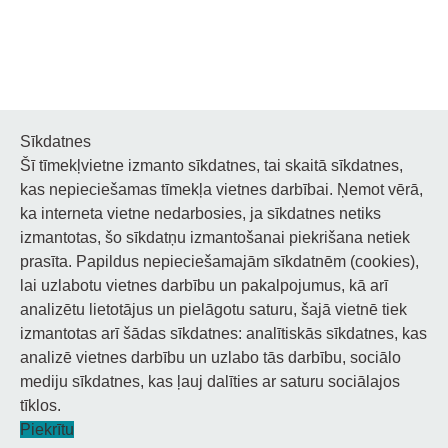
Sīkdatnes
Šī tīmekļvietne izmanto sīkdatnes, tai skaitā sīkdatnes,
Noderīgi
kas nepieciešamas tīmekļa vietnes darbībai. Ņemot vērā,
ka interneta vietne nedarbosies, ja sīkdatnes netiks
Privātuma politika
izmantotas, šo sīkdatņu izmantošanai piekrišana netiek
prasīta. Papildus nepieciešamajām sīkdatnēm (cookies),
Sīkdatņu privātuma politika
lai uzlabotu vietnes darbību un pakalpojumus, kā arī
analizētu lietotājus un pielāgotu saturu, šajā vietnē tiek
Piekļūstamība
izmantotas arī šādas sīkdatnes: analītiskās sīkdatnes, kas
analizē vietnes darbību un uzlabo tās darbību, sociālo
mediju sīkdatnes, kas ļauj dalīties ar saturu sociālajos
tīklos.
© 2026 Staņislava Broka Daugavpils Mūzikas vidusskola.
Piekrītu