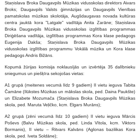
Staņislava Broka Daugavpils Mūzikas vidusskolas direktors Aivars
Broks; Daugavpils Valsts ģimnāzijas un Daugavpils Vienības
pamatskolas mūzikas skolotāja, Augšdaugavas novada kultūras
centra jauktā kora "Latgale" vadītāja Anita Zarāne; Staņislava
Broka Daugavpils Mūzikas vidusskolas izglītības programmas
Diriģēšana vadītāja, izglītības programmas Kora klase pedagogs
Eugenija Dakša; Staņislava Broka Daugavpils Mūzikas
vidusskolas izglītības programmu Vokālā mūzika un Kora klase
pedagogs Andris Bižāns.
Kopumā žūrijas komisija noklausījās un izvērtēja 35 dalībnieku
sniegumus un piešķīra sekojošas vietas:
A1 grupā (meitenes vecumā līdz 9 gadiem) II vietu ieguva Tabita
Čamāne (Ilūkstes Mūzikas un mākslas skola, ped. Daina Paukšte)
un Elizabete Mozumača (Staņislava Broka Daugavpils Mūzikas
skola, ped. Maruta Veļičko, kcm. Elgars Murāns);
A2 grupā (zēni vecumā līdz 10 gadiem) II vietu ieguva Mārcis
Poševs (Balvu Mūzikas skola, ped. Linda Vītola, kcm. Viktors
Bormanis), II vietu – Ritvars Kalvāns (Aglonas bazilikas Kora
skola, ped. Iveta Soldāne);