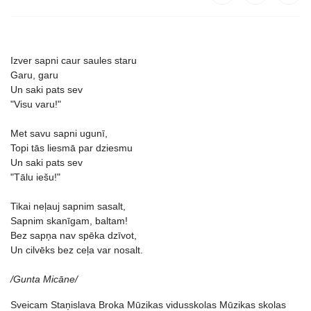
Izver sapni caur saules staru
Garu, garu
Un saki pats sev
"Visu varu!"
Met savu sapni ugunī,
Topi tās liesmā par dziesmu
Un saki pats sev
"Tālu iešu!"
Tikai neļauj sapnim sasalt,
Sapnim skanīgam, baltam!
Bez sapņa nav spēka dzīvot,
Un cilvēks bez ceļa var nosalt.
/Gunta Micāne/
Sveicam Staņislava Broka Mūzikas vidusskolas Mūzikas skolas