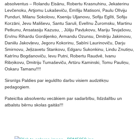
absolventus – Rolandu Eisānu, Robertu Krasnuhinu, Jekaterinu
Levčenoku, Artjomu Lukaševiču, Emīliju Matisoni, Paulu Olīviju
Punduri, Milanu Sokolovu, Kseniju Uļjanovu, Sofiju Eglīti, Sofiju
Korzāni, Jevu Mališevu, Santu Saruli, Evelīnu Žuromsku, Martinu
Petkunu, Ansatasiju Kazusu, , Jūliju Pavļukovu, Mariju Tevjašovu,
Ervīnu Rihardu Gordijenko, Armandu Ozunsu, Dmitriju Jakimovu,
Daniilu Jakovļevu, Jegoru Kokorinu, Sabīni Laurinoviču, Darju
Smirnovu, Jeļizavetu Stankovu, Edgaru Sukonkinu, Lindu Znutiņu,
Katrīnu Bogdanoviču, Ievu Putni, Robertu Raudvē, Ivanu
Ribņikovu, Dmitriju Tumaševiču, Artūru Kaminski, Tomu Pauliņu,
Oskaru Tamanu!!!!
Sirsnīgs Paldies par ieguldīto darbu visiem audzēkņu
pedagogiem.
Pateicība absolventu vecākiem par sadarbību, līdzdalību un
atbalstu bērnu skolas gaitās!!!