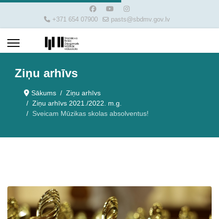
+371 654 07900
pasts@sbdmv.gov.lv
Ziņu arhīvs
Sākums
Ziņu arhīvs
Ziņu arhīvs 2021./2022. m.g.
Sveicam Mūzikas skolas absolventus!