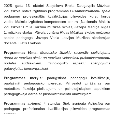
2025. gada 13. oktobrī Staņislava Broka Daugavpils Mūzikas
vidusskolā notiks izglītības programmas
Pūšaminstrumentu spēle
pedagogu profesionālās kvalifikācijas pilnveides kursi, kurus
vadīs, Mākslu izglītības kompetences centra „Nacionālā Mākslu
vidusskola” Emīla Dārziņa mūzikas skolas, Jāzepa Mediņa Rīgas
1. mūzikas skolas, Pāvula Jurjāna Rīgas Mūzikas skolas mežraga
spēles pedagogs, Jāzepa Vītola Latvijas Mūzikas akadēmijas
docents, Gatis Evelons.
Programmas tēma:
Metodisko līdzekļu racionāls pielietojums
darbā ar mūzikas skolu un mūzikas vidusskolu pūšaminstrumentu
nodaļas audzēkņiem. Psiholoģisko aspektu apkopojums
gatavojoties koncertpraksei.
Programmas mērķis:
paaugstināt pedagogu kvalifikāciju,
paplašināt pedagoģisko pieredzi. Pilnveidot zināšanas par
metodisko līdzekļu pielietojumu un psiholoģiskajiem aspektiem
pedagoģiskajā darbā ar pūšamistrumentu audzēkņiem.
Programmas apjoms:
4 stundas (tiek izsniegta Apliecība par
pedagogu profesionālās kvalifikācijas pilnveides programmas