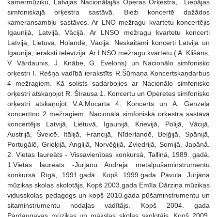
kamermūziķu, Latvijas Nacionālajās Operas Orķestra, Liepājas
simfoniskajā orķestra sastāvā. Bieži koncertē dažādos
kameransambļu sastāvos. Ar LNO mežragu kvartetu koncertējis
Igaunijā, Latvijā, Vācijā. Ar LNSO mežragu kvartetu koncerti
Latvijā, Lietuvā, Holandē, Vācijā. Neskaitāmi koncerti Latvijā un
Igaunijā, ieraksti televīzijā. Ar LNSO mežragu kvartetu ( A. Klišāns,
V. Vārdaunis, J. Knābe, G. Evelons) un Nacionālo simfonisko
orķestri I. Rešņa vadībā ierakstīts R.Šūmaņa Koncertskaņdarbus
4 mežragiem. Kā solists sadarbojies ar Nacionālo simfonisko
orķestri atskaņojot R. Štrausa 1. Koncertu un Operetes simfonisko
orķestri atskaņojot V.A.Mocarta 4. Koncerts un A. Genzeļa
koncertīno 2 mežragiem. Nacionālā simfoniskā orķestra sastāvā
koncertējis Latvijā, Lietuvā, Igaunijā, Krievijā, Polijā, Vācijā,
Austrijā, Šveicē, Itālijā, Francijā, Nīderlandē, Beļģijā, Spānijā,
Portugālē, Grieķijā, Anglijā, Norvēģijā, Zviedrijā, Somijā, Japānā.
2. Vietas laureāts - Vissavienības konkursā, Tallinā, 1989. gadā.
1.Vietas laureāts -Jurjānu Andreja metālpūšaminstrumentu
konkursā Rīgā, 1991.gadā. Kopš 1999.gada Pāvula Jurjāna
mūzikas skolas skolotājs, Kopš 2003.gada Emīla Dārziņa mūzikas
vidusskolas pedagogs un kopš 2010.gada pūšaminstrumentu un
sitaminstrumentu nodaļas vadītājs. Kopš 2004. gada
Pārdaugavas mūzikas un mākslas skolas skolotājs. Kopš 2009.