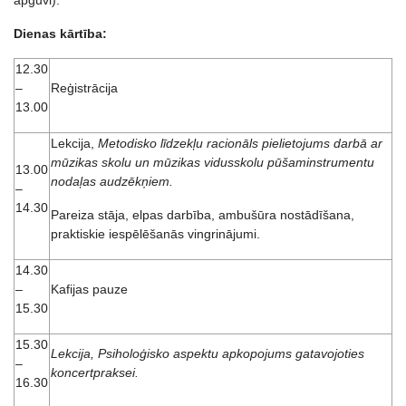
apguvi).
Dienas kārtība:
12.30
–
Reģistrācija
13.00
Lekcija,
Metodisko līdzekļu racionāls pielietojums darbā ar
mūzikas skolu un mūzikas vidusskolu pūšaminstrumentu
13.00
nodaļas audzēkņiem.
–
14.30
Pareiza stāja, elpas darbība, ambušūra nostādīšana,
praktiskie iespēlēšanās vingrinājumi.
14.30
–
Kafijas pauze
15.30
15.30
Lekcija, Psiholoģisko aspektu apkopojums gatavojoties
–
koncertpraksei.
16.30