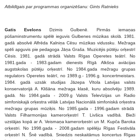
Atbildīgais par programmas organizēšanu: Gints Ratnieks
Gatis Evelons
Dzimis Gulbenē. Pirmās iemaņas
pūšaminstrumentu spēlē ieguvis Gulbenes mūzikas skolā. 1981.
gadā absolvē Alfrēda Kalniņa Cēsu mūzikas vidussku. Mežraga
spēli apguvis pie pedagoga Jāņa Graša. Muzicējis pūtēju orķestrī
Cēsis. 1981. gadā strādā Valsts Rīgas Operetes teātrī. No
1981.gada - 1983.gadam dienests Rīgā Alkšņa aviācijas
augstskolas pūtēju orķestrī. No 1984.gada mežragu grupas
regulators Operetes teātrī, no 1989.g.- 1996.g. koncertmeistars.
1984. gadā uzsāk studijas Jāzepa Vītola Latvijas valsts
konservatorijā A. Klišāna mežraga klasē, kuru absolvēju 1989.
gadā. No 1984.gada - 2009.g Valsts Televīzijas un Radio
simfoniskajā orķestra vēlāk Latvijas Nacionālā simfoniskā orķestra
mežragu grupas mūziķis. No 1985.gada - 1996.gadam strādā
Valsts Filharmonijas kamerorķestrī T. Livšica vadībā. Bieži
uzstājas kopā ar A. Veismaņa kamerorķestri un M. Kupča Baroka
orķestri. No 1998.gada - 2008.gadam spēlēju Rīgas Festivāla
orķestrī N. Šnē vadībā. Sniedzis neskaitāmus koncertus Rīgas