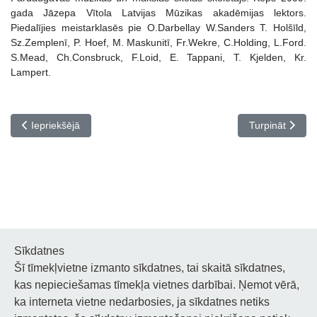
gada Jāzepa Vītola Latvijas Mūzikas akadēmijas lektors.
Piedalījies meistarklasēs pie O.Darbellay W.Sanders T. Holšīld,
Sz.Zemplenī, P. Hoef, M. Maskunitī, Fr.Wekre, C.Holding, L.Ford.
S.Mead, Ch.Consbruck, F.Loid, E. Tappani, T. Kjelden, Kr.
Lampert.
Iepriekšējais raksts: Pedagogu profesionālās kvalifikācijas pilnv
Nākamais rakst
Iepriekšējā
Turpināt
Sīkdatnes
Šī tīmekļvietne izmanto sīkdatnes, tai skaitā sīkdatnes,
Noderīgi
kas nepieciešamas tīmekļa vietnes darbībai. Ņemot vērā,
ka interneta vietne nedarbosies, ja sīkdatnes netiks