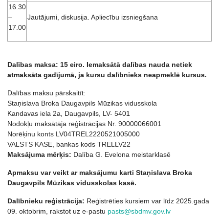
16.30
–
Jautājumi, diskusija. Apliecību izsniegšana
17.00
Dalības maksa: 15 eiro. Iemaksātā dalības nauda netiek
atmaksāta gadījumā, ja kursu dalībnieks neapmeklē kursus.
Dalības maksu pārskaitīt:
Staņislava Broka Daugavpils Mūzikas vidusskola
Kandavas iela 2a, Daugavpils, LV- 5401
Nodokļu maksātāja reģistrācijas Nr. 90000066001
Norēķinu konts LV04TREL2220521005000
VALSTS KASE, bankas kods TRELLV22
Maksājuma mērķis:
Dalība G. Evelona meistarklasē
Apmaksu var veikt ar maksājumu karti Staņislava Broka
Daugavpils Mūzikas vidusskolas kasē.
Dalībnieku reģistrācija:
Reģistrēties kursiem var līdz 2025.gada
09. oktobrim, rakstot uz e-pastu
pasts@sbdmv.gov.lv