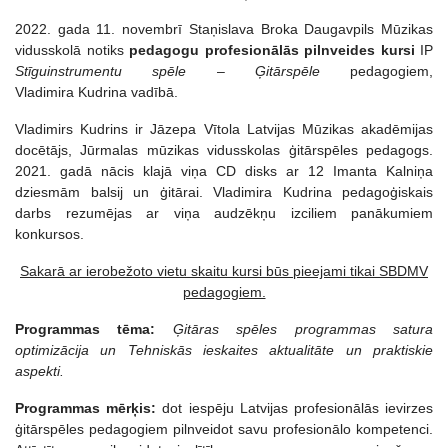
2022. gada 11. novembrī Staņislava Broka Daugavpils Mūzikas
vidusskolā notiks
pedagogu profesionālās pilnveides kursi
IP
Stīguinstrumentu spēle
–
Ģitārspēle
pedagogiem,
Vladimira Kudrina vadībā.
Vladimirs Kudrins ir Jāzepa Vītola Latvijas Mūzikas akadēmijas
docētājs, Jūrmalas mūzikas vidusskolas ģitārspēles pedagogs.
2021. gadā nācis klajā viņa CD disks ar 12 Imanta Kalniņa
dziesmām balsij un ģitārai. Vladimira Kudrina pedagoģiskais
darbs rezumējas ar viņa audzēkņu izciliem panākumiem
konkursos.
Sakarā ar ierobežoto vietu skaitu kursi būs pieejami tikai SBDMV
pedagogiem.
Programmas tēma:
Ģitāras sp
ēles programmas satura
optimizācija un Tehniskās ieskaites aktualitāte un praktiskie
aspekti.
Programmas mērķis:
dot iespēju Latvijas profesionālās ievirzes
ģitārspēles pedagogiem pilnveidot savu profesionālo kompetenci.