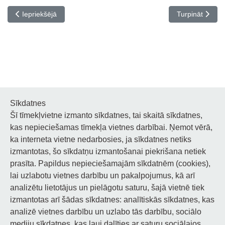
Iepriekšējais raksts: Pedagogu profesionālās pilnveides kursi Kla
Nākamais raksts
Iepriekšējā
Turpināt
Sīkdatnes
Šī tīmekļvietne izmanto sīkdatnes, tai skaitā sīkdatnes,
Noderīgi
kas nepieciešamas tīmekļa vietnes darbībai. Ņemot vērā,
ka interneta vietne nedarbosies, ja sīkdatnes netiks
Privātuma politika
izmantotas, šo sīkdatņu izmantošanai piekrišana netiek
prasīta. Papildus nepieciešamajām sīkdatnēm (cookies),
Sīkdatņu privātuma politika
lai uzlabotu vietnes darbību un pakalpojumus, kā arī
Piekļūstamība
analizētu lietotājus un pielāgotu saturu, šajā vietnē tiek
izmantotas arī šādas sīkdatnes: analītiskās sīkdatnes, kas
analizē vietnes darbību un uzlabo tās darbību, sociālo
mediju sīkdatnes, kas ļauj dalīties ar saturu sociālajos