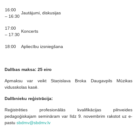
16:00
Jautājumi, diskusijas
– 16:30
17:00
Koncerts
– 17:30
18:00
Apliecību izsniegšana
Dalības maksa: 25 eiro
Apmaksu var veikt Staņislava Broka Daugavpils Mūzikas
vidusskolas kasē.
Dalībnieku reģistrācija:
Reģistrēties profesionālās kvalifikācijas pilnveides
pedagoģiskajam semināram var līdz 9. novembrim rakstot uz e-
pastu
sbdmv@sbdmv.lv