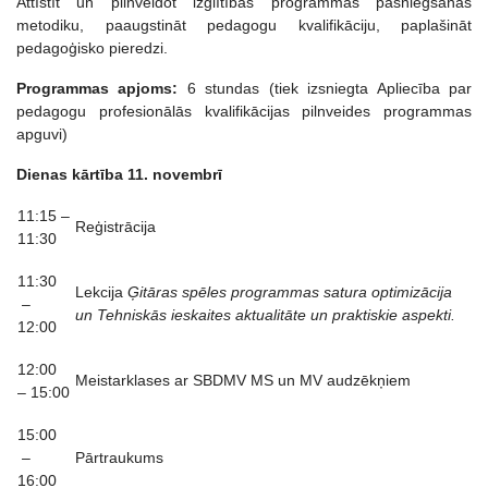
Attīstīt un pilnveidot izglītības programmas pasniegšanas
metodiku, paaugstināt pedagogu kvalifikāciju, paplašināt
pedagoģisko pieredzi.
Programmas apjoms:
6 stundas (tiek izsniegta Apliecība par
pedagogu profesionālās kvalifikācijas pilnveides programmas
apguvi)
Dienas k
ārtība 11. novembrī
11:15 –
Reģistrācija
11:30
11:30
Lekcija
Ģitāras sp
ēles programmas satura optimizācija
–
un Tehniskās ieskaites aktualitāte un praktiskie aspekti.
12:00
12:00
Meistarklases ar SBDMV MS un MV audzēkņiem
– 15:00
15:00
–
Pārtraukums
16:00