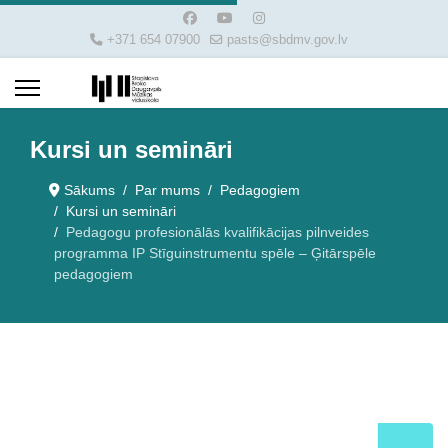
+371 654 07900
pasts@sbdmv.gov.lv
Kursi un semināri
Sākums
Par mums
Pedagogiem
Kursi un semināri
Pedagogu profesionālās kvalifikācijas pilnveides
programma IP Stīguinstrumentu spēle – Ģitārspēle
pedagogiem