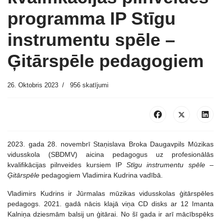
programma IP Stīgu
instrumentu spēle –
Ģitārspēle pedagogiem
26. Oktobris 2023
956 skatījumi
2023. gada 28. novembrī Staņislava Broka Daugavpils Mūzikas
vidusskola (SBDMV) aicina pedagogus uz profesionālās
kvalifikācijas pilnveides kursiem IP
Stīgu instrumentu spēle
–
Ģitārspēle
pedagogiem Vladimira Kudrina vadībā.
Vladimirs Kudrins ir Jūrmalas mūzikas vidusskolas ģitārspēles
pedagogs. 2021. gadā nācis klajā viņa CD disks ar 12 Imanta
Kalniņa dziesmām balsij un ģitārai. No šī gada ir arī mācībspēks