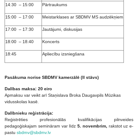
14:30 – 15:00
Pārtraukums
15:00 – 17:00
Meistarklases ar SBDMV MS audzēkņiem
17:00 – 17:30
Jautājumi, diskusijas
18:00 – 18:40
Koncerts
18:45
Apliecību izsniegšana
Pasākuma norise SBDMV kamerzālē (II stāvs)
Dalības maksa: 20 eiro
Apmaksu var veikt arī Staņislava Broka Daugavpils Mūzikas
vidusskolas kasē.
Dalībnieku reģistrācija:
Reģistrēties profesionālās kvalifikācijas pilnveides
pedagoģiskajam semināram var līdz
5. novembrim,
rakstot uz e-
pastu
sbdmv@sbdmv.lv