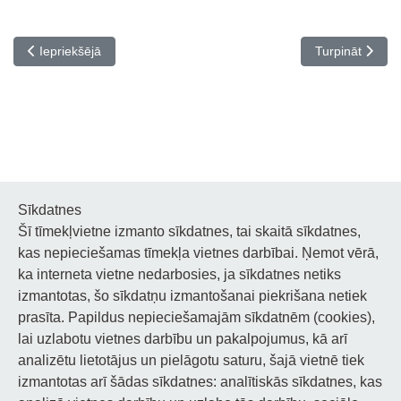
Iepriekšējais raksts: Pedagogu profesionālās kvalifikācijas piln
Nākamais rakst
Iepriekšējā
Turpināt
Sīkdatnes
Šī tīmekļvietne izmanto sīkdatnes, tai skaitā sīkdatnes,
Noderīgi
kas nepieciešamas tīmekļa vietnes darbībai. Ņemot vērā,
ka interneta vietne nedarbosies, ja sīkdatnes netiks
Privātuma politika
izmantotas, šo sīkdatņu izmantošanai piekrišana netiek
prasīta. Papildus nepieciešamajām sīkdatnēm (cookies),
Sīkdatņu privātuma politika
lai uzlabotu vietnes darbību un pakalpojumus, kā arī
analizētu lietotājus un pielāgotu saturu, šajā vietnē tiek
Piekļūstamība
izmantotas arī šādas sīkdatnes: analītiskās sīkdatnes, kas