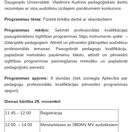
Daugavpils Universitātē. Vladimira Kudrina pedagoģiskais darbs
rezumējas ar viņa audzēkņu izcilajiem panākumiem konkursos.
Programmas tēma:
Fiziskā brīvība darbā ar skaņdarbiem.
Programmas mērķis:
Sekmēt profesionālās kvalifikācijas
paaugstināšanu izglītības programmas
Stīgu instrumentu spēle –
Ģitārspēle
pedagogiem. Attīstīt un pilnveidot ģitārspēles audzēkņu
profesionālās iemaņas. Paaugstināt pedagogu kvalifikāciju,
paplašināt metodisko paņēmienu klāstu, attīstīt un pilnveidot
izglītības programmas pasniegšanas metodiku un paplašināt
pedagoģisko pieredzi.
Programmas apjoms:
8 stundas (tiek izsniegta Apliecība par
pedagogu profesionālās kvalifikācijas pilnveides programmas
apguvi).
Dienas kārtība 28. novembrī
11:45 – 12:00
Reģistrācija
12:00 – 14:00
Meistarklases ar SBDMV MV audzēkņiem