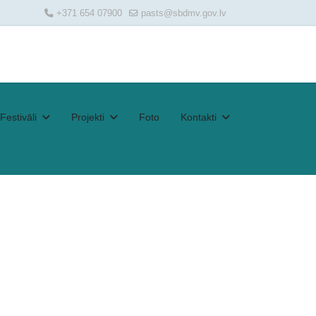
+371 654 07900
pasts@sbdmv.gov.lv
Festivāli
Projekti
Foto
Kontakti