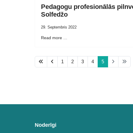
Pedagogu profesionālās pilnv
Solfedžo
29. Septembris 2022
Read more …
1
2
3
4
5
Noderīgi