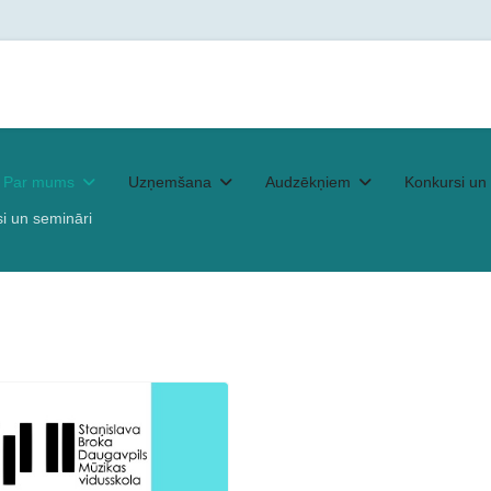
Par mums
Uzņemšana
Audzēkņiem
Konkursi un 
i un semināri