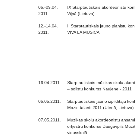
06.-09.04.
IX Starptautiskais akordeonistu kon
2011.
Viļņā (Lietuva)
12.-14.04.
II Starptautiskais jauno pianistu ko
2011.
VIVA LA MUSICA
16.04.2011.
Starptautiskais mūzikas skolu akor
– solistu konkurss Naujene - 2011
06.05.2011.
Starptautiskais jauno izpildītaju ko
Mazie talanti 2011 (Utenā, Lietuva)
07.05.2011.
Mūzikas skolu akordeonistu ansam
orķestru konkurss Daugavpils Mūzi
vidusskolā