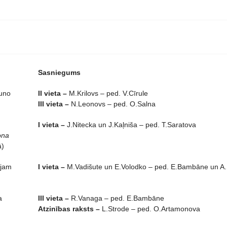
Sasniegums
auno
II vieta –
M.Krilovs – ped. V.Cīrule
III vieta –
N.Leonovs – ped. O.Salna
I vieta –
J.Nitecka un J.Kaļniša – ped. T.Saratova
ona
ā)
ējam
I vieta –
M.Vadišute un E.Volodko – ped. E.Bambāne un A.
a
III vieta –
R.Vanaga – ped. E.Bambāne
Atzinības raksts –
L.Strode – ped. O.Artamonova