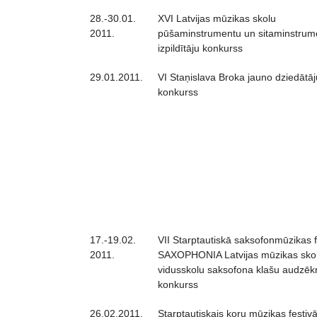
28.-30.01.
XVI Latvijas mūzikas skolu
2011.
pūšaminstrumentu un sitaminstrum
izpildītāju konkurss
29.01.2011.
VI Staņislava Broka jauno dziedātāj
konkurss
17.-19.02.
VII Starptautiskā saksofonmūzikas f
2011.
SAXOPHONIA Latvijas mūzikas sko
vidusskolu saksofona klašu audzēk
konkurss
26.02.2011.
Starptautiskais koru mūzikas festivā