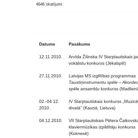
4646 skatījumi
Datums
Pasākums
12.11.2010.
Arvīda Žilinska IV Starptautiskais j
vokālistu konkurss (Jēkabpilī)
27.11.2010.
Latvijas MS izglītības programmas
Taustiņinstrumentu spēle – Akorde
spēle
ansambļu konkurss (Madlien
02.-04.12.
IV Starptautiskais konkurss „Muzic
2010.
divatā” (Kauņā, Lietuva)
04.12.2010.
VII Starptautiskais Pētera Čaikovsk
klaviermūzikas izpildītāju konkurss
(Koknesē)