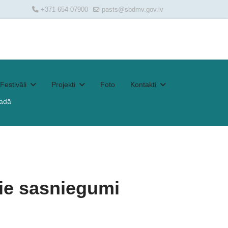
+371 654 07900
pasts@sbdmv.gov.lv
Festivāli
Projekti
Foto
Kontakti
gadā
ie sasniegumi