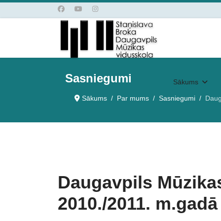
Sasniegumi
Sākums
Sākums
Par mums
Sasniegumi
Daug
Daugavpils Mūzika
2010./2011. m.gadā