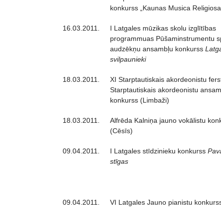
konkurss „Kaunas Musica Religiosa
16.03.2011.
I Latgales mūzikas skolu izglītības
programmuas Pūšaminstrumentu s
audzēkņu ansambļu konkurss
Latg
svilpaunieki
18.03.2011.
XI Starptautiskais akordeonistu fers
Starptautiskais akordeonistu ansa
konkurss (Limbaži)
18.03.2011.
Alfrēda Kalniņa jauno vokālistu kon
(Cēsīs)
09.04.2011.
I Latgales stīdzinieku konkurss
Pav
stīgas
09.04.2011.
VI Latgales Jauno pianistu konkurs