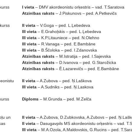
kurss
I vieta
– DMV akordeonistu orķestris – vad. T.Saratova
Atzinības raksts
– J.Piskunovs – ped. A.Petkevičs
nkurss
II vieta
– V.Goga – ped. L.Ļebedeva
III vieta
– E.Grahoļskis – ped. L.Ļebedeva
III vieta
– K.P.Litauniece – ped. N.Olehno
III vieta
– R.Vanaga – ped. E.Bambāne
III vieta
– B.Ščoloka – ped. I.Zdanovska
Atzinības raksts
– M.Istratija – ped. I.Sajevska
Atzinības raksts
– D.Ivanova – ped. G.Starožicka
Atzinības raksts
– Ē.Lazarevičs – ped. E.Bambāne
deonistu
II vieta
– A.Zubova – ped. Ņ.Laškova
III vieta
– A.Sudniks – ped. Ņ.Laskova
nkurss
Diploms
– M.Grunda – ped. M.Zelča
bļu un
II vieta
– A.Zubova, D.Zubkovska, A.Zubovs – ped. Ņ.Lašk
kas
II vieta
– Dasugavpils MS akordeonistu orķestris – vad. T.
III vieta
– M.A.Ozola, A.Maldovskis, G.Rucins – ped. T.Sa