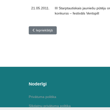
21.05.2011.
III Starptautiskais jauniešu pūtēju o
konkurss – festivāls Ventspilī
Iepriekšējais raksts: Daugavpils Mūzikas vidussk
Iepriekšējā
Noderīgi
Privātuma politika
Sīkdatņu privātuma politika