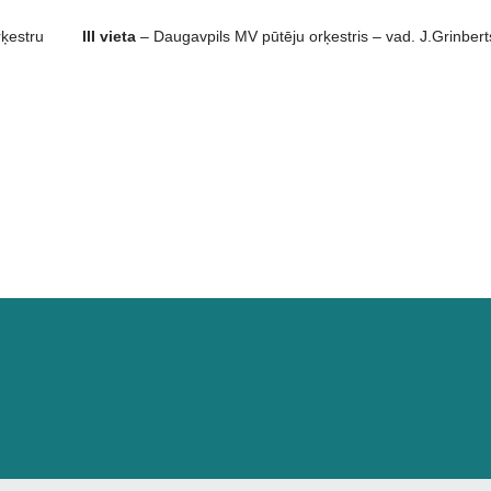
rķestru
III vieta
– Daugavpils MV pūtēju orķestris – vad. J.Grinbert
olas ievērojamākie sasniegumi 2011./2012. m.gadā