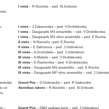
I vieta
– R.Novickis – ped. St.Gribusts
entu
u
I vieta
– J.Zabarovska – ped. V.Drobiševska
I vieta
– Daugavpils MS ansamblis – vad. V.Drobiševska
I vieta
– Daugavpils MS zēnu ansamblis – ped. E.Rucina
II viets
– N.Rasnačs –ped. E.Rucina
II vieta
– E.Safronova – ped. J.Ustinskovs
III vieta
– A.Grohoļskis – ped. J.Ustinskovs
III vieta
– A.Matešs – ped. V.Drobiševska
III vieta
– E.Rasčevska – ped. V.Drobiševska
III vieta
– Daugavpils MS ansamblis – vad. E.Rucina
III vieta
– Daugavpils MP zēnu ansamblis – vad. J.Ustinsk
estivāla
Grand Prix
– O.Goloveckis – ped. R.Saikovskis
lu un
Atzinības raksts
– R.Novickis – ped. St.Gribusts
ņu
ls –
Grand Prix
– DMV jauktais koris – vad. J.Ustinskovs