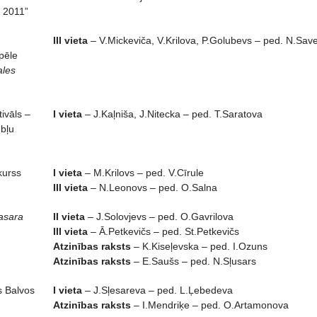
 2011”
III vieta
– V.Mickeviča, V.Krilova, P.Golubevs – ped. N.Save
pēle
ales
tivāls –
I vieta
– J.Kaļniša, J.Nitecka – ped. T.Saratova
mbļu
kurss
I vieta
– M.Krilovs – ped. V.Cīrule
III vieta
– N.Leonovs – ped. O.Salna
asara
II vieta
– J.Solovjevs – ped. O.Gavrilova
III vieta
– Ā.Petkevičs – ped. St.Petkevičs
Atzinības raksts
– K.Kiseļevska – ped. I.Ozuns
Atzinības raksts
– E.Saušs – ped. N.Sļusars
s Balvos
I vieta
– J.Sļesareva – ped. L.Ļebedeva
Atzinības raksts
– I.Mendriķe – ped. O.Artamonova