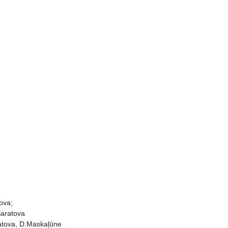
ova;
Saratova
ratova, D.Maskaļūne