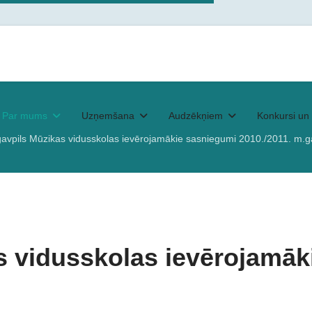
Par mums
Uzņemšana
Audzēkņiem
Konkursi un 
avpils Mūzikas vidusskolas ievērojamākie sasniegumi 2010./2011. m.
s vidusskolas ievērojamāk