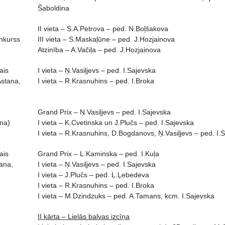
Šaboldina
II vieta – S.A.Petrova – ped. N.Boļšakova
onkurss
III vieta – S.Maskaļūne – ped. J.Hozjainova
Atzinība – A.Vačiļa – ped. J.Hozjainova
ais
I vieta – Ņ.Vasiļjevs – ped. I.Sajevska
stana,
I vieta – R.Krasnuhins – ped. I.Broka
Grand Prix – Ņ.Vasiļjevs – ped. I.Sajevska
na)
I vieta – K.Cvetinska un J.Plučs – ped. I.Sajevska
I vieta – R.Krasnuhins, D.Bogdanovs, Ņ.Vasiļjevs – ped. I.
ais
Grand Prix – L.Kaminska – ped. I.Kuļa
ana,
I vieta – Ņ.Vasiļjevs – ped. I.Sajevska
I vieta – J.Plučs – ped. L.Ļebedeva
I vieta – R.Krasnuhins – ped. I.Broka
I vieta – M.Dzindzuks – ped. A.Tamans, kcm. I.Sajevska
II kārta – Lielās balvas izcīņa