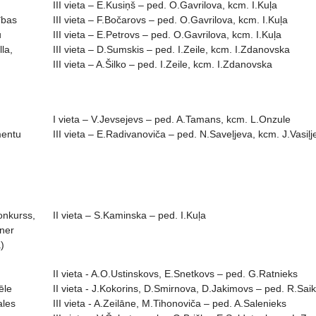
III vieta – E.Kusiņš – ped. O.Gavrilova, kcm. I.Kuļa
ības
III vieta – F.Bočarovs – ped. O.Gavrilova, kcm. I.Kuļa
u
III vieta – E.Petrovs – ped. O.Gavrilova, kcm. I.Kuļa
lla,
III vieta – D.Sumskis – ped. I.Zeile, kcm. I.Zdanovska
III vieta – A.Šilko – ped. I.Zeile, kcm. I.Zdanovska
I vieta – V.Jevsejevs – ped. A.Tamans, kcm. L.Onzule
mentu
III vieta – E.Radivanoviča – ped. N.Saveļjeva, kcm. J.Vasiļj
onkurss,
II vieta – S.Kaminska – ped. I.Kuļa
gner
)
II vieta - A.O.Ustinskovs, E.Snetkovs – ped. G.Ratnieks
ēle
II vieta - J.Kokorins, D.Smirnova, D.Jakimovs – ped. R.Sai
ales
III vieta - A.Zeilāne, M.Tihonoviča – ped. A.Salenieks