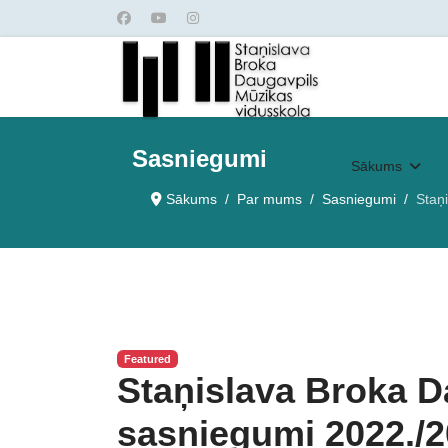
Sasniegumi
Sākums
Sākums
Par mums
Sasniegumi
Staņ
Featured
Staņislava Broka D
sasniegumi 2022./