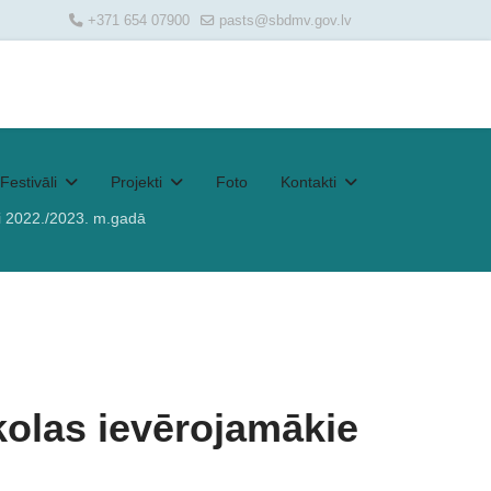
+371 654 07900
pasts@sbdmv.gov.lv
Festivāli
Projekti
Foto
Kontakti
i 2022./2023. m.gadā
kolas ievērojamākie