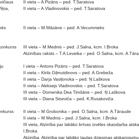
vičiaus
II vieta – A.Pizāns – ped. T.Saratova
iļņa,
II vieta – A.Vladinovskis – ped. T.Saratova
mēs
II vieta – M.Māsāne – ped. A.Vecumnieks
 konkurss
III vieta – M.Mednis – ped. J.Salna, kcm. I.Broka
Atzinības raksts – T.A.Leveika – ped. O.Salna, kcm. A.Tār
ju
I vieta – Antons Pizāns – ped. T.Saratova
II vieta – Kirils Giļmutdinovs – ped. A.Grebeža
II vieta – Darja Vasiļonoka – ped. Ņ.Laškova
II vieta – Aleksejs Vladinovskis – ped. T.Saratova
III vieta – Domenika Dea Timšāne – ped. Ņ.Laškova
III vieta – Diana Siņeviča – ped. K.Rusakoviča
onkurss
II vieta – M.Grobonika – ped. O.Salna, kcm. A.Tāraude
II vieta – M.Mednis – ped. J.Salna, kcm. I.Broka
III vieta, Atzinība par labāko brīvas izvēles skaņdarba at
I.Broka
Atzinība, Atzinība par labāko tautas dziesmas atskaņojumu –