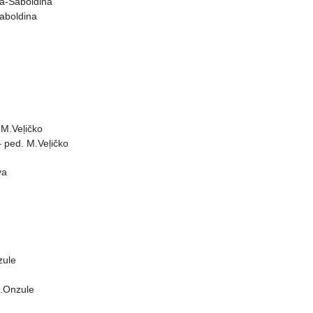
ija-Šaboldina
Šaboldina
 M.Veļičko
 ped. M.Veļičko
va
zule
L.Onzule