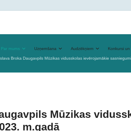
Par mums
Uzņemšana
Audzēkņiem
Konkursi un 
islava Broka Daugavpils Mūzikas vidusskolas ievērojamākie sasniegum
augavpils Mūzikas viduss
2023. m.gadā