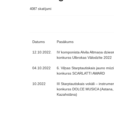
4087 skatījumi
Datums
Pasākums
12.10.2022.
IV komponista Alvila Altmaņa dzies
konkurss Ulbrokas Vālodzīte 2022
04.10.2022
6. Viļņas Starptautiskais jauno mūz
konkurss SCARLATTI AWARD
10.2022
III Starptautiskais vokāli – instrume
konkurss DOLCE MUSICA (Astana,
Kazahstāna)