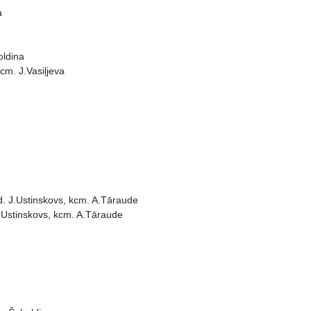
a
oldina
cm. J.Vasiļjeva
d. J.Ustinskovs, kcm. A.Tāraude
 J.Ustinskovs, kcm. A.Tāraude