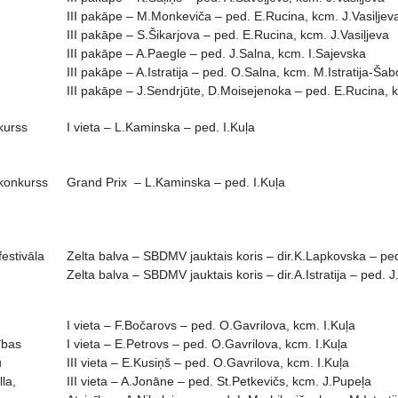
III pakāpe – M.Monkeviča – ped. E.Rucina, kcm. J.Vasiļjev
III pakāpe – S.Šikarjova – ped. E.Rucina, kcm. J.Vasiļjeva
III pakāpe – A.Paegle – ped. J.Salna, kcm. I.Sajevska
III pakāpe – A.Istratija – ped. O.Salna, kcm. M.Istratija-Šab
III pakāpe – J.Sendrjūte, D.Moisejenoka – ped. E.Rucina, k
kurss
I vieta – L.Kaminska – ped. I.Kuļa
 konkurss
Grand Prix – L.Kaminska – ped. I.Kuļa
estivāla
Zelta balva – SBDMV jauktais koris – dir.K.Lapkovska – pe
Zelta balva – SBDMV jauktais koris – dir.A.Istratija – ped.
I vieta – F.Bočarovs – ped. O.Gavrilova, kcm. I.Kuļa
ības
I vieta – E.Petrovs – ped. O.Gavrilova, kcm. I.Kuļa
u
III vieta – E.Kusiņš – ped. O.Gavrilova, kcm. I.Kuļa
lla,
III vieta – A.Jonāne – ped. St.Petkevičs, kcm. J.Pupeļa