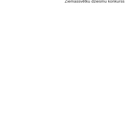
Ziemassvētku dziesmu konkurss