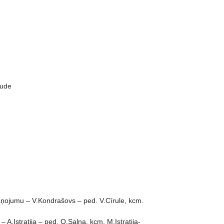
aude
skaņojumu – V.Kondrašovs – ped. V.Cīrule, kcm.
 A.Istratija – ped. O.Salna, kcm. M.Istratija-