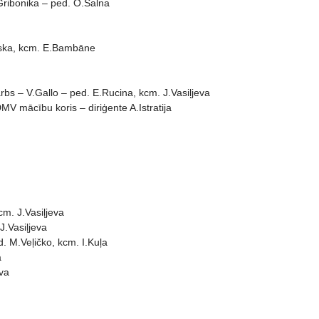
Gribonika – ped. O.Salna
vska, kcm. E.Bambāne
bs – V.Gallo – ped. E.Rucina, kcm. J.Vasiļjeva
 mācību koris – diriģente A.Istratija
m. J.Vasiļjeva
J.Vasiļjeva
. M.Veļičko, kcm. I.Kuļa
a
eva