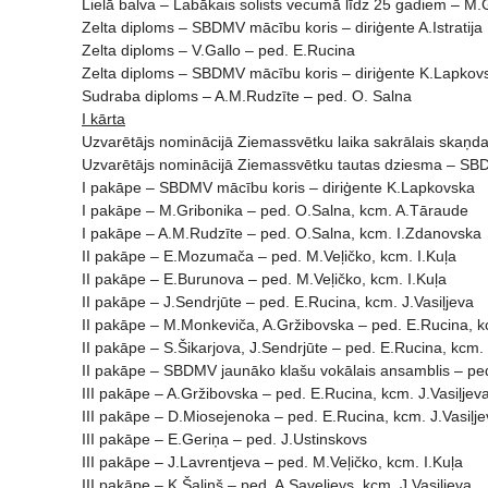
Lielā balva – Labākais solists vecumā līdz 25 gadiem – M.
Zelta diploms – SBDMV mācību koris – diriģente A.Istratija
Zelta diploms – V.Gallo – ped. E.Rucina
Zelta diploms – SBDMV mācību koris – diriģente K.Lapko
Sudraba diploms – A.M.Rudzīte – ped. O. Salna
I kārta
Uzvarētājs nominācijā Ziemassvētku laika sakrālais skaņdar
Uzvarētājs nominācijā Ziemassvētku tautas dziesma – SBDMV
I pakāpe – SBDMV mācību koris – diriģente K.Lapkovska
I pakāpe – M.Gribonika – ped. O.Salna, kcm. A.Tāraude
I pakāpe – A.M.Rudzīte – ped. O.Salna, kcm. I.Zdanovska
II pakāpe – E.Mozumača – ped. M.Veļičko, kcm. I.Kuļa
II pakāpe – E.Burunova – ped. M.Veļičko, kcm. I.Kuļa
II pakāpe – J.Sendrjūte – ped. E.Rucina, kcm. J.Vasiļjeva
II pakāpe – M.Monkeviča, A.Gržibovska – ped. E.Rucina, kc
II pakāpe – S.Šikarjova, J.Sendrjūte – ped. E.Rucina, kcm. 
II pakāpe – SBDMV jaunāko klašu vokālais ansamblis – ped
III pakāpe – A.Gržibovska – ped. E.Rucina, kcm. J.Vasiļjev
III pakāpe – D.Miosejenoka – ped. E.Rucina, kcm. J.Vasiļj
III pakāpe – E.Geriņa – ped. J.Ustinskovs
III pakāpe – J.Lavrentjeva – ped. M.Veļičko, kcm. I.Kuļa
III pakāpe – K.Šaļiņš – ped. A.Saveļjevs, kcm. J.Vasiļjeva