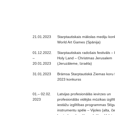
21.01.2023
Starptautiskais mākslas mediju kon
World Art Games (Spānija)
01.12.2022.
Starptautiskais radošais festivāls –
–
Holy Land – Christmas Jerusalem
20.01.2023
(Jeruzāleme, Izraēla)
31.01.2023
Brāmsa Starptautiskā Ziemas koru f
2023 konkurss
01.– 02.02.
Latvijas profesionālās ievirzes un
2023
profesionālās vidējās mūzikas izglīt
iestāžu izglītības programmas Stīg
instrumentu spēle – Vijoles (alta, če