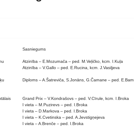
Sasniegums
mu
Atzinība – E.Mozumača – ped. M.Veļičko, kcm. I.Kuļa
Atzinība – V.Gallo – ped. E.Rucina, kcm. J.Vasiļjeva
iķu
Diploms – A.Šatreviča, S.Jonāns, G.Čamane – ped. E.Ba
ntālais
Grand Prix – V.Kondrašovs – ped. V.Cīrule, kcm. I.Broka
I vieta – M.Puzirevs – ped. I.Broka
I vieta – D.Markova – ped. I.Broka
I vieta – K.Cvetinska – ped. A.Jevstigņejeva
I vieta – A.Brenče – ped. I.Broka