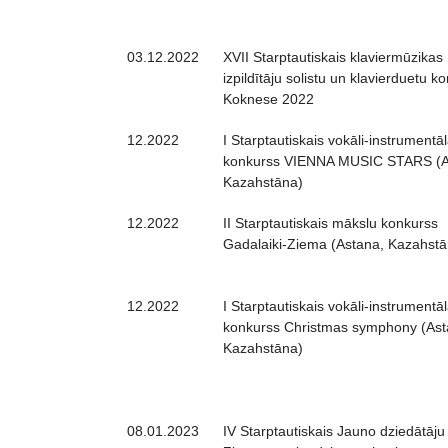
03.12.2022
XVII Starptautiskais klaviermūzikas
izpildītāju solistu un klavierduetu k
Koknese 2022
12.2022
I Starptautiskais vokāli-instrumentāl
konkurss VIENNA MUSIC STARS (A
Kazahstāna)
12.2022
II Starptautiskais mākslu konkurss
Gadalaiki-Ziema (Astana, Kazahstā
12.2022
I Starptautiskais vokāli-instrumentāl
konkurss Christmas symphony (Ast
Kazahstāna)
08.01.2023
IV Starptautiskais Jauno dziedātāju