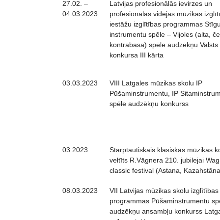
27.02. –
Latvijas profesionālās ievirzes un
04.03.2023
profesionālās vidējās mūzikas izglīt
iestāžu izglītības programmas Stīg
instrumentu spēle – Vijoles (alta, če
kontrabasa) spēle audzēkņu Valsts
konkursa III kārta
03.03.2023
VIII Latgales mūzikas skolu IP
Pūšaminstrumentu, IP Sitaminstru
spēle audzēkņu konkurss
03.2023
Starptautiskais klasiskās mūzikas k
veltīts R.Vāgnera 210. jubilejai Wa
classic festival (Astana, Kazahstāna
08.03.2023
VII Latvijas mūzikas skolu izglītības
programmas Pūšaminstrumentu sp
audzēkņu ansambļu konkurss Latg