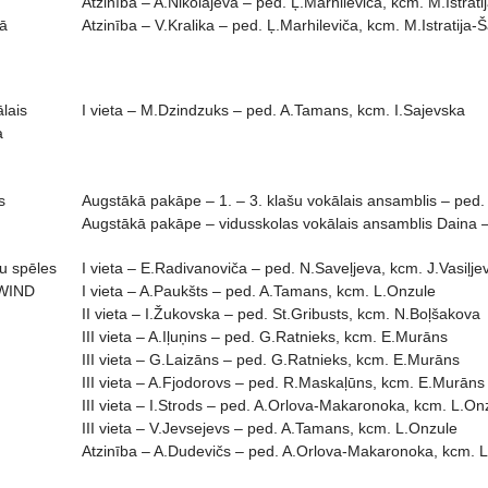
Atzinība – A.Nikolajeva – ped. Ļ.Marhileviča, kcm. M.Istrat
nā
Atzinība – V.Kralika – ped. Ļ.Marhileviča, kcm. M.Istratija-
ālais
I vieta – M.Dzindzuks – ped. A.Tamans, kcm. I.Sajevska
a
s
Augstākā pakāpe – 1. – 3. klašu vokālais ansamblis – ped.
Augstākā pakāpe – vidusskolas vokālais ansamblis Daina –
u spēles
I vieta – E.Radivanoviča – ped. N.Saveļjeva, kcm. J.Vasiļje
 WIND
I vieta – A.Paukšts – ped. A.Tamans, kcm. L.Onzule
II vieta – I.Žukovska – ped. St.Gribusts, kcm. N.Boļšakova
III vieta – A.Iļuņins – ped. G.Ratnieks, kcm. E.Murāns
III vieta – G.Laizāns – ped. G.Ratnieks, kcm. E.Murāns
III vieta – A.Fjodorovs – ped. R.Maskaļūns, kcm. E.Murāns
III vieta – I.Strods – ped. A.Orlova-Makaronoka, kcm. L.On
III vieta – V.Jevsejevs – ped. A.Tamans, kcm. L.Onzule
Atzinība – A.Dudevičs – ped. A.Orlova-Makaronoka, kcm. 