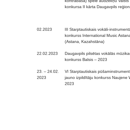
kontrabasa) spēle audzēkņu Valsts
konkursa II kārta Daugavpils reģio
02.2023
III Starptautiskais vokāli-instrument
konkurss International Music Astan
(Astana, Kazahstāna)
22.02.2023
Daugavpils pilsētas vokālās mūzika
konkurss Balsis – 2023
23. – 24.02.
VI Starptautiskais pūšaminstrument
2023
jauno izpildītāju konkurss Naujene
2023