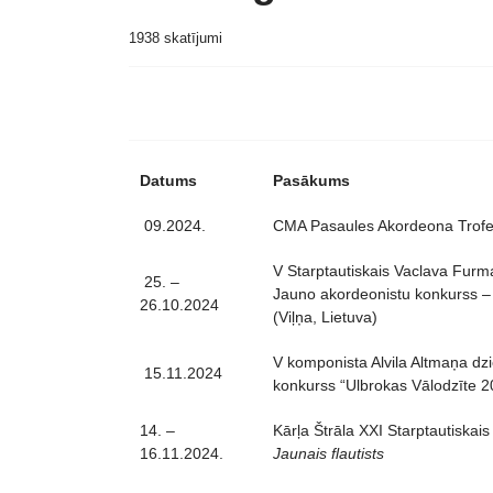
1938 skatījumi
Datums
Pasākums
09.2024.
CMA Pasaules Akordeona Trofe
V Starptautiskais Vaclava Furm
25. –
Jauno akordeonistu konkurss – 
26.10.2024
(Viļņa, Lietuva)
V komponista Alvila Altmaņa d
15.11.2024
konkurss “Ulbrokas Vālodzīte 2
14. –
Kārļa Štrāla XXI Starptautiskai
16.11.2024.
Jaunais flautists