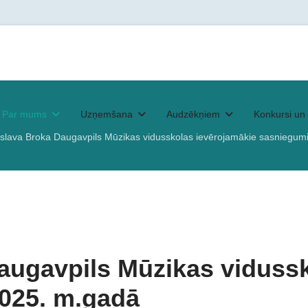
Par mums
Uzņemšana
Audzēkņiem
Konkursi un 
islava Broka Daugavpils Mūzikas vidusskolas ievērojamākie sasniegum
augavpils Mūzikas viduss
2025. m.gadā