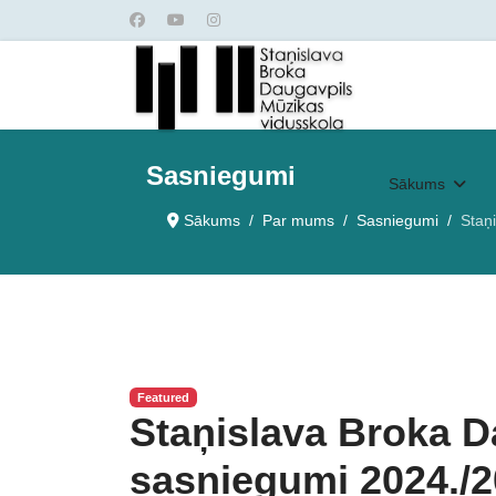
Sasniegumi
Sākums
Sākums
Par mums
Sasniegumi
Staņ
Featured
Staņislava Broka D
sasniegumi 2024./