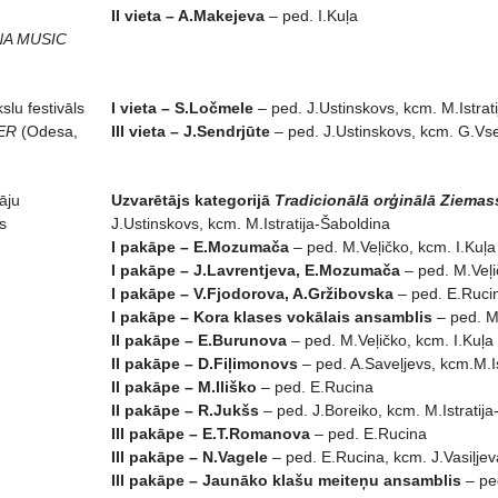
II vieta – A.Makejeva
– ped. I.Kuļa
A MUSIC
slu festivāls
I vieta – S.Ločmele
– ped. J.Ustinskovs, kcm. M.Istrat
ER
(Odesa,
III vieta – J.Sendrjūte
– ped. J.Ustinskovs, kcm. G.Vs
āju
Uzvarētājs kategorijā
Tradicionālā orģinālā Ziema
ss
J.Ustinskovs, kcm. M.Istratija-Šaboldina
I pakāpe – E.Mozumača
– ped. M.Veļičko, kcm. I.Kuļa
I pakāpe – J.Lavrentjeva, E.Mozumača
– ped. M.Veļi
I pakāpe – V.Fjodorova, A.Gržibovska
– ped. E.Rucin
I pakāpe – Kora klases vokālais ansamblis
– ped. M.
II pakāpe – E.Burunova
– ped. M.Veļičko, kcm. I.Kuļa
II pakāpe – D.Fiļimonovs
– ped. A.Saveļjevs, kcm.M.Is
II pakāpe – M.Iliško
– ped. E.Rucina
II pakāpe – R.Jukšs
– ped. J.Boreiko, kcm. M.Istratij
III pakāpe – E.T.Romanova
– ped. E.Rucina
III pakāpe – N.Vagele
– ped. E.Rucina, kcm. J.Vasiļjev
III pakāpe – Jaunāko klašu meiteņu ansamblis
– ped