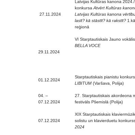
Latvijas Kultūras kanona 2024
konkursa
Atvērt Kultūras kano
27.11.2024
Latvijas Kultūras kanona vērtību
lasīt? kā stāstīt? kā rakstīt?
1.kā
reģionā
VI Starptautiskais Jauno vokāli
BELLA VOCE
29.11.2024
Starptautiskais pianistu konkur
01.12.2024
LIBITUM
(Varšava, Polija)
04. –
27. Starptautiskais akordeona 
07.12.2024
festivāls Pšemislā (Polija)
XIX Starptautiskais klaviermūzik
07.12.2024
solistu un klavierduetu konkurs
2024