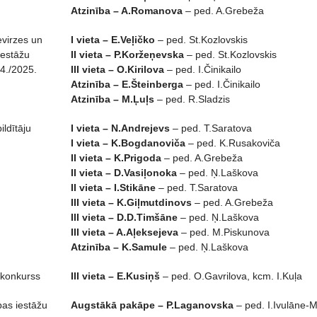
Atzinība – A.Romanova
– ped. A.Grebeža
evirzes un
I vieta – E.Veļičko
– ped. St.Kozlovskis
iestāžu
II vieta – P.Koržeņevska
– ped. St.Kozlovskis
4./2025.
III vieta – O.Kirilova
– ped. I.Činikailo
Atzinība – E.Šteinberga
– ped. I.Činikailo
Atzinība – M.Ļuļs
– ped. R.Sladzis
ildītāju
I vieta – N.Andrejevs
– ped. T.Saratova
I vieta – K.Bogdanoviča
– ped. K.Rusakoviča
II vieta – K.Prigoda
– ped. A.Grebeža
II vieta – D.Vasiļonoka
– ped. Ņ.Laškova
II vieta – I.Stikāne
– ped. T.Saratova
III vieta – K.Giļmutdinovs
– ped. A.Grebeža
III vieta – D.D.Timšāne
– ped. Ņ.Laškova
III vieta – A.Aļeksejeva
– ped. M.Piskunova
Atzinība – K.Samule
– ped. Ņ.Laškova
konkurss
III vieta – E.Kusiņš
– ped. O.Gavrilova, kcm. I.Kuļa
ības iestāžu
Augstākā pakāpe – P.Laganovska
– ped. I.Ivulāne-