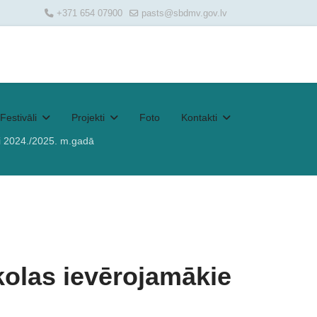
+371 654 07900
pasts@sbdmv.gov.lv
Festivāli
Projekti
Foto
Kontakti
i 2024./2025. m.gadā
kolas ievērojamākie