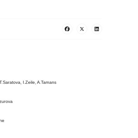
T.Saratova, I.Zeile, A.Tamans
azurova
āne