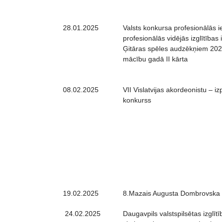
28.01.2025
Valsts konkursa profesionālās i
profesionālās vidējās izglītības 
Ģitāras spēles audzēkņiem 202
mācību gadā II kārta
08.02.2025
VII Vislatvijas akordeonistu – izp
konkurss
19.02.2025
8.Mazais Augusta Dombrovska 
24.02.2025
Daugavpils valstspilsētas izglīt