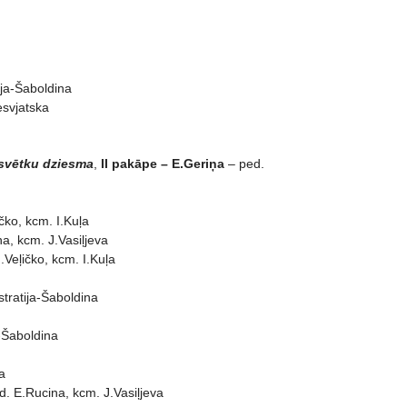
ija-Šaboldina
esvjatska
ssvētku dziesma
,
II pakāpe – E.Geriņa
– ped.
čko, kcm. I.Kuļa
a, kcm. J.Vasiļjeva
Veļičko, kcm. I.Kuļa
tratija-Šaboldina
a-Šaboldina
a
. E.Rucina, kcm. J.Vasiļjeva