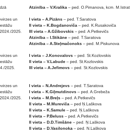
udzā
Atzinība – V.Kralika
– ped. O.Pimanova, kcm. M.Istrat
evirzes un
I vieta – A.Pizāns
– ped. T.Saratova
iestāžu
II vieta – K.Bogdanoviča
– ped. K.Rusakoviča
2024./2025.
III vieta – A.Gžibovskis
– ped. A.Petkevičs
Atzinība – I.Stikāne
– ped. T.Saratova
Atzinība – A.Steļmačonoks
– ped. M.Piskunova
evirzes un
I vieta – J.Konovalovs
– ped. St.Kozlovskis
iestāžu
II vieta – V.Labude
– ped. St.Kozlovskis
4./2025.
III vieta – A.Jefimovs
– ped. St.Kozlovskis
evirzes un
I vieta – N.Andrejevs
– ped. T.Saratova
iestāžu
I vieta – K.Giļmutdinovs
– ped. A.Grebeža
2024./2025.
I vieta – M.Breļs
– ped. A.Petkevičs
II vieta – M.Mureviča
– ped Ņ.Laškova
II vieta – K.Samule
– ped. Ņ.Laškova
II vieta – P.Beluss
– ped. A.Petkevičs
II vieta – D.D.Timšāne
– ped. Ņ.Laškova
II vieta – D.Vasiļonoka
– ped. Ņ.Laškova