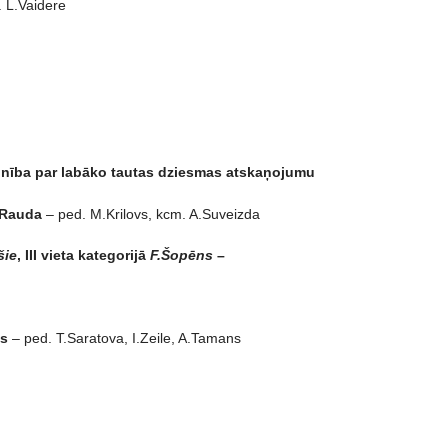
 L.Vaidere
zinība par labāko tautas dziesmas atskaņojumu
.Rauda
– ped. M.Krilovs, kcm. A.Suveizda
šie
, III vieta kategorijā
F.Šopēns
–
ns
– ped. T.Saratova, I.Zeile, A.Tamans