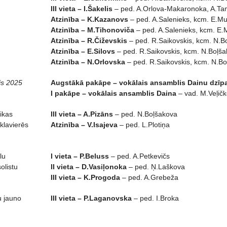
III vieta – I.Šakelis
– ped. A.Orlova-Makaronoka, A.Ta
Atzinība – K.Kazanovs
– ped. A.Salenieks, kcm. E.M
Atzinība – M.Tihonoviča
– ped. A.Salenieks, kcm. E
Atzinība – R.Čiževskis
– ped. R.Saikovskis, kcm. N.B
Atzinība – E.Silovs
– ped. R.Saikovskis, kcm. N.Boļš
Atzinība – N.Orlovska
– ped. R.Saikovskis, kcm. N.B
is 2025
Augstākā pakāpe – vokālais ansamblis Dainu dzīpa
I pakāpe – vokālais ansamblis Daina
– vad. M.Veļič
ikas
III vieta – A.Pizāns
– ped. N.Boļšakova
klavierēs
Atzinība – V.Isajeva
– ped. L.Plotiņa
lu
I vieta – P.Beluss
– ped. A.Petkevičs
olistu
II vieta – D.Vasiļonoka
– ped. Ņ.Laškova
III vieta – K.Progoda
– ped. A.Grebeža
u jauno
III vieta – P.Laganovska
– ped. I.Broka