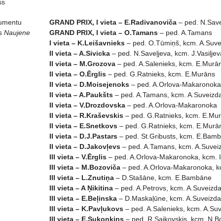
ss
rumentu
GRAND PRIX, I vieta – E.Radivanoviča
– ped. N.Saveļ
s
Naujene
GRAND PRIX, I vieta – O.Tamans
– ped. A.Tamans
I vieta – K.Leišavnieks
– ped. O.Tūmiņš, kcm. A.Suve
II vieta – A.Sivicka
– ped. N.Saveļjeva, kcm. J.Vasiļjev
II vieta – M.Grozova
– ped. A.Salenieks, kcm. E.Murā
II vieta – O.Ērglis
– ped. G.Ratnieks, kcm. E.Murāns
II vieta – D.Moisejenoks
– ped. A.Orlova-Makaronoka,
II vieta – A.Paukšts
– ped. A.Tamans, kcm. A.Suveizd
II vieta – V.Drozdovska
– ped. A.Orlova-Makaronoka
II vieta – R.Kraševskis
– ped. G.Ratnieks, kcm. E.Mu
II vieta – E.Snetkovs
– ped. G.Ratnieks, kcm. E.Murā
II vieta – D.J.Pastars
– ped. St.Gribusts, kcm. E.Bam
II vieta – D.Jakovļevs
– ped. A.Tamans, kcm. A.Suvei
III vieta – V.Ērglis
– ped. A.Orlova-Makaronoka, kcm. I
III vieta – M.Bozoviča
– ped. A.Orlova-Makaronoka, k
III vieta – L.Znutiņa
– D.Stašāne, kcm. E.Bambāne
III vieta – A Ņikitina
– ped. A.Petrovs, kcm. A.Suveizd
III vieta – E.Beļinska
– D.Maskaļūne, kcm. A.Suveizda
III vieta – K.Pavļukovs
– ped. A.Salenieks, kcm. A.Su
III vieta – E.Sukonkins
– ped. R.Saikovskis, kcm. N.B