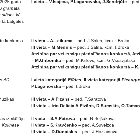
./2025.gada
I vieta – V.Isajeva, P.Laganovska, J.Sendrjūte
– ped.
nu grāmatā.
 stāsts: kā
rta Latgales
stu konkurss
II vieta – A.Leikuma
– ped. J.Salna, kcm. I.Broka
III vieta – M.Mednis
– ped. J.Salna, kcm. I.Broka
Atzinība par veiksmīgu piedalīšanos konkursā, At
– M.Gribonika
– ped. M.Krilovs, kcm. G.Vsesvjatska
Atzinība par veiksmīgu piedalīšanos konkursā – K
ss
AD
I vieta kategorijā
Etīdes
, II vieta kategorijā
Pieaugu
P.Laganovska
– ped. I.Broka
mūzikas
III vieta – A.Pizāns
– ped. T.Saratova
III vieta – trio Delicia A.Pizāns, D.Sumskis, O.Tama
as izpildītāju
II vieta – S.A.Petrova
– ped. N.Boļšakova
s
Koknese
II vieta – S.Kravčenko
– ped. A.Suveizda
III vieta – D.Dunaiskis
– ped. J.Hozjainova