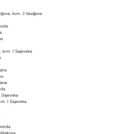
jeva, kcm. J.Vasiļjeva
izda
a
ns
 kcm. I.Sajevska
a
rāns
ns
bāne
zda
.Sajevska
cm. I.Sajevska
a
veizda
oļšakova