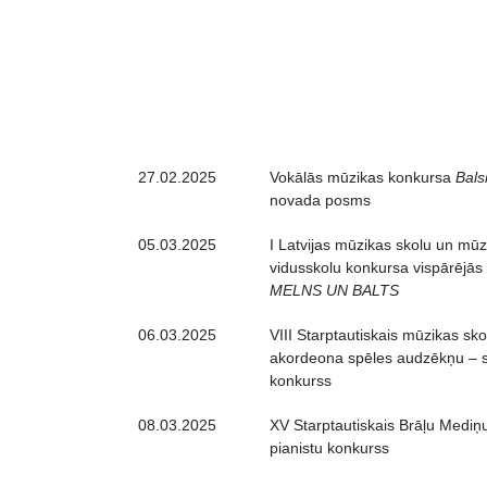
27.02.2025
Vokālās mūzikas konkursa
Bals
novada posms
05.03.2025
I Latvijas mūzikas skolu un mūz
vidusskolu konkursa vispārējās 
MELNS UN BALTS
06.03.2025
VIII Starptautiskais mūzikas sko
akordeona spēles audzēkņu – s
konkurss
08.03.2025
XV Starptautiskais Brāļu Mediņ
pianistu konkurss