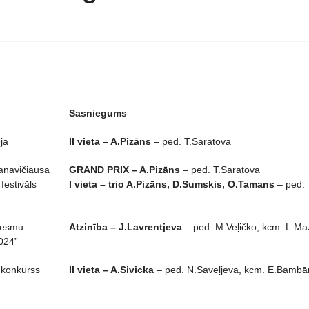
Sasniegums
ja
II vieta – A.Pizāns
– ped. T.Saratova
anavičiausa
GRAND PRIX – A.Pizāns
– ped. T.Saratova
festivāls
I vieta – trio A.Pizāns, D.Sumskis, O.Tamans
– ped. 
ziesmu
Atzinība – J.Lavrentjeva
– ped. M.Veļičko, kcm. L.M
024”
s konkurss
II vieta – A.Sivicka
– ped. N.Saveļjeva, kcm. E.Bamb