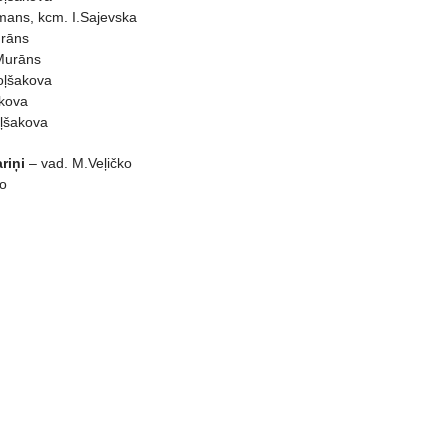
mans, kcm. I.Sajevska
urāns
.Murāns
oļšakova
akova
oļšakova
riņi
– vad. M.Veļičko
ko