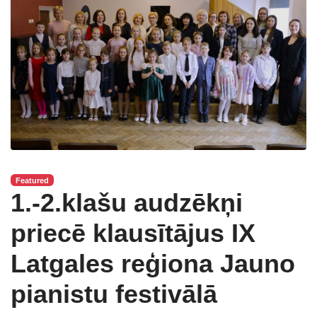
Featured
1.-2.klašu audzēkņi
priecē klausītājus IX
Latgales reģiona Jauno
pianistu festivālā