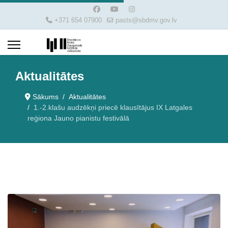
+371 654 07900
pasts@sbdmv.gov.lv
Aktualitātes
Sākums
Aktualitātes
1.-2.klašu audzēkņi priecē klausītājus IX Latgales
reģiona Jauno pianistu festivālā