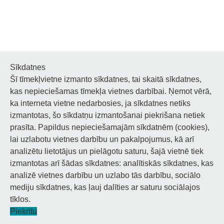
Sīkdatnes
Šī tīmekļvietne izmanto sīkdatnes, tai skaitā sīkdatnes,
Noderīgi
kas nepieciešamas tīmekļa vietnes darbībai. Ņemot vērā,
ka interneta vietne nedarbosies, ja sīkdatnes netiks
Privātuma politika
izmantotas, šo sīkdatņu izmantošanai piekrišana netiek
prasīta. Papildus nepieciešamajām sīkdatnēm (cookies),
Sīkdatņu privātuma politika
lai uzlabotu vietnes darbību un pakalpojumus, kā arī
Piekļūstamība
analizētu lietotājus un pielāgotu saturu, šajā vietnē tiek
izmantotas arī šādas sīkdatnes: analītiskās sīkdatnes, kas
analizē vietnes darbību un uzlabo tās darbību, sociālo
mediju sīkdatnes, kas ļauj dalīties ar saturu sociālajos
tīklos.
© 2026 Staņislava Broka Daugavpils Mūzikas vidusskola.
Piekrītu