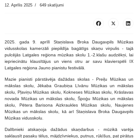
12. Aprīlis 2025
649 skatījumi
2025. gada 9. aprīlī Staņislava Broka Daugavpils Mūzikas
vidusskolas kamerzāli piepildīja bagātīgs skaņu virpulis - tajā
pulcējās Latgales reģiona mūzikas skolu 1.-2.klašu audzēkņi, lai
iepriecinātu klausītājus un viens otru ar savu klavierspēli IX
Latgales reģiona Jauno pianistu festivālā.
Mazie pianisti pārstāvēja dažādas skolas - Preiļu Mūzikas un
mākslas skolu, Jēkaba Graubiņa Līvānu Mūzikas un mākslas
skolu, Pļaviņu Mūzikas skolu, Kokneses Mūzikas skolu, Krāslavas
novada Mūzikas un mākslas skolu, Špoģu Mūzikas un mākslas
skolu, Pētera Barisona Aizkraukles Mūzikas skolu, Naujenes
Mūzikas un mākslas skolu, kā arī Staņislava Broka Daugavpils
Mūzikas vidusskolu.
Dalībnieki atskaņoja dažādus skaņdarbus - mūzikā varēja
saklausīt pasaku tēlus, mājdzīvniekus, putnus, rūķīšus, pat pirātus