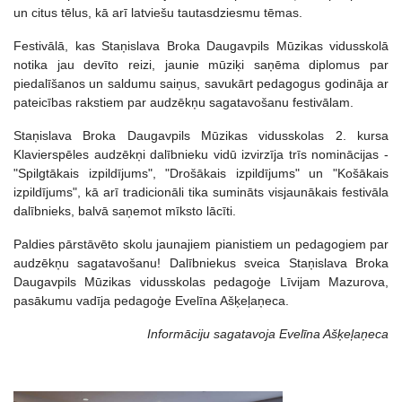
un citus tēlus, kā arī latviešu tautasdziesmu tēmas.
Festivālā, kas Staņislava Broka Daugavpils Mūzikas vidusskolā
notika jau devīto reizi, jaunie mūziķi saņēma diplomus par
piedalīšanos un saldumu saiņus, savukārt pedagogus godināja ar
pateicības rakstiem par audzēkņu sagatavošanu festivālam.
Staņislava Broka Daugavpils Mūzikas vidusskolas 2. kursa
Klavierspēles audzēkņi dalībnieku vidū izvirzīja trīs nominācijas -
"Spilgtākais izpildījums", "Drošākais izpildījums" un "Košākais
izpildījums", kā arī tradicionāli tika sumināts visjaunākais festivāla
dalībnieks, balvā saņemot mīksto lācīti.
Paldies pārstāvēto skolu jaunajiem pianistiem un pedagogiem par
audzēkņu sagatavošanu! Dalībniekus sveica Staņislava Broka
Daugavpils Mūzikas vidusskolas pedagoģe Līvijam Mazurova,
pasākumu vadīja pedagoģe Evelīna Ašķeļaņeca.
Informāciju sagatavoja Evelīna Ašķeļaņeca