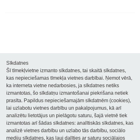
Sīkdatnes
Šī tīmekļvietne izmanto sīkdatnes, tai skaitā sīkdatnes,
Noderīgi
kas nepieciešamas tīmekļa vietnes darbībai. Ņemot vērā,
ka interneta vietne nedarbosies, ja sīkdatnes netiks
Privātuma politika
izmantotas, šo sīkdatņu izmantošanai piekrišana netiek
prasīta. Papildus nepieciešamajām sīkdatnēm (cookies),
Sīkdatņu privātuma politika
lai uzlabotu vietnes darbību un pakalpojumus, kā arī
Piekļūstamība
analizētu lietotājus un pielāgotu saturu, šajā vietnē tiek
izmantotas arī šādas sīkdatnes: analītiskās sīkdatnes, kas
analizē vietnes darbību un uzlabo tās darbību, sociālo
mediju sīkdatnes, kas ļauj dalīties ar saturu sociālajos