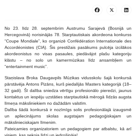
No
23. līdz 28. septembrim Austrumu Sarajevā (Bosnijā un
Hercegovinā) norisinājās 78. Starptautiskais akordeona konkurss
“Coupe Mondiale”, ko organizē Confédération Internationale des
Accordéonistes (CIA). Šis prestižais pasākums pulcēja izcilākos
akordeonistus no visas pasaules, piedāvājot plašu kategoriju
klāstu – no solo un kamermūzikas līdz ansambļiem un
“entertainment music”.
Staņislava Broka Daugavpils Mūzikas vidusskolu šajā konkursā
pārstāvēja Antons Pizāns, kurš piedalījās Masters kategorijā (18–
32 gadi). Šī dalība sniedza vērtīgu profesionālo pieredzi, jaunus
kontaktus un iespēju uzstāties starptautiskā mērogā līdzās augsta
līmeņa māksliniekiem no dažādām valstīm.
Dalība šādā konkursā ir nozīmīgs solis profesionālajā izaugsmē
un apliecinājums skolas augstajam pedagoģiskajam un
mākslinieciskajam līmenim.
Pateicamies organizatoriem un pedagogiem par atbalstu, kā arī
visiem, kas sekoja līdzi un iedrošināja!