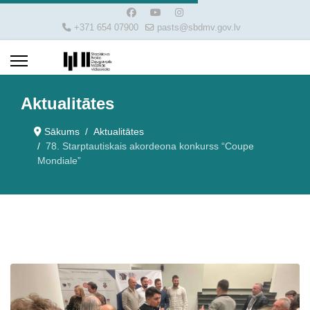
+371 654 07900
pasts@sbdmv.gov.lv
Aktualitātes
Sākums
Aktualitātes
78. Starptautiskais akordeona konkurss “Coupe
Mondiale”