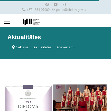
+371 654 07900
pasts@sbdmv.gov.lv
Aktualitātes
Sākums
Aktualitātes
Apsveicam!