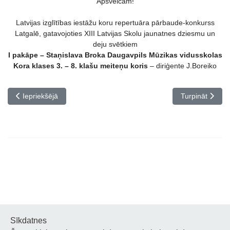
Apsveicam!
Latvijas izglītības iestāžu koru repertuāra pārbaude-konkurss
Latgalē, gatavojoties XIII Latvijas Skolu jaunatnes dziesmu un
deju svētkiem
I pakāpe – Staņislava Broka Daugavpils Mūzikas vidusskolas
Kora klases 3. – 8. klašu meiteņu koris
– diriģente J.Boreiko
Iepriekšējais raksts: “Ieskats atmiņās…” Saruna ar Daugavpils ako
Nākamais raksts
Iepriekšējā
Turpināt
Sīkdatnes